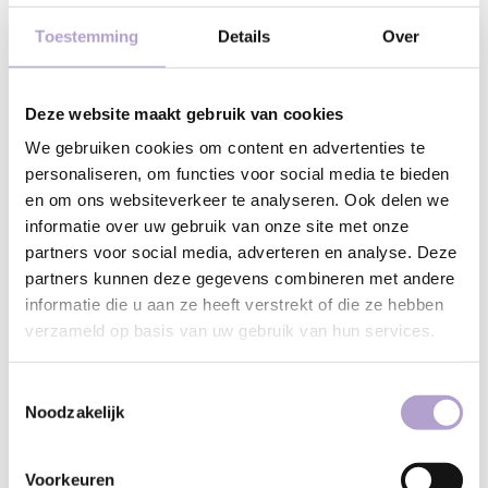
eenzijdig meubelfront
meubelfront
Toestemming
Details
Over
Dit front is vlak en leverbaar in
alle RAL en NCS kleuren. De
zijkanten zijn afgerond met een
radius van 1mm. De afbeelding
€214,17
€218,63
Deze website maakt gebruik van cookies
geeft een fictieve kleur weer.
Stukprijs:
€218,63
/
We gebruiken cookies om content en advertenties te
Vierkante meter
personaliseren, om functies voor social media te bieden
en om ons websiteverkeer te analyseren. Ook delen we
informatie over uw gebruik van onze site met onze
partners voor social media, adverteren en analyse. Deze
partners kunnen deze gegevens combineren met andere
informatie die u aan ze heeft verstrekt of die ze hebben
verzameld op basis van uw gebruik van hun services.
Toestemmingsselectie
Noodzakelijk
Silk supermat lila
Master oak elegant
meubelfront
black meubelfront
Dit eiken decor is uitgevoerd
Voorkeuren