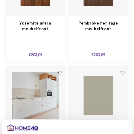
Yosemite arera
Pembroke heritage
meubelfront
meubelfront
€203,09
€203,09
Poznan mat gespoten
Silk supermat olijf