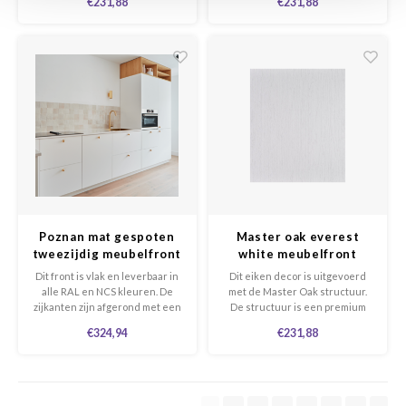
€231,88
€231,88
uitstraling maar ook met het
uitstraling maar ook met het
gevoel van massief eiken.
gevoel van massief eiken.
Poznan mat gespoten
Master oak everest
tweezijdig meubelfront
white meubelfront
Dit front is vlak en leverbaar in
Dit eiken decor is uitgevoerd
alle RAL en NCS kleuren. De
met de Master Oak structuur.
zijkanten zijn afgerond met een
De structuur is een premium
radius van 1mm. De afbeelding
structuur met niet alleen de
€324,94
€231,88
geeft een fictieve kleur weer.
uitstraling maar ook met het
gevoel van massief eiken.