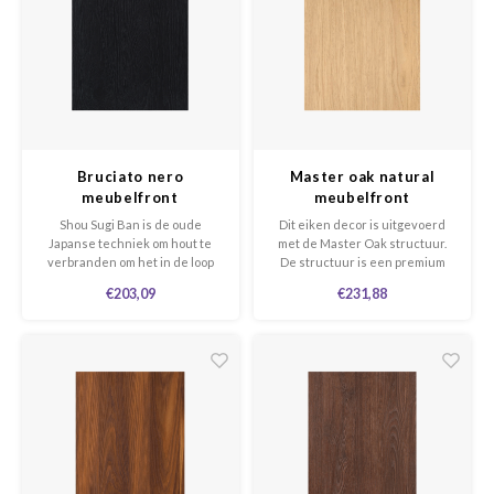
Bruciato nero
Master oak natural
meubelfront
meubelfront
Shou Sugi Ban is de oude
Dit eiken decor is uitgevoerd
Japanse techniek om hout te
met de Master Oak structuur.
verbranden om het in de loop
De structuur is een premium
van de tijd te behouden.
structuur met niet alleen de
€203,09
€231,88
Behalve dat het een
uitstraling maar ook met het
conservatieve en eco-
gevoel van massief eiken.
duurzame praktijk is, geeft het
een esthetisch aangenaam
“verbrand hout” -effect.