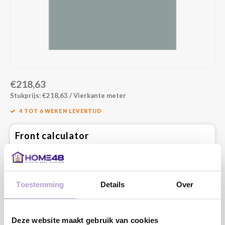
€218,63
Stukprijs: €218,63 / Vierkante meter
4 TOT 6 WEKEN LEVERTIJD
Front calculator
Vul onderstaand de maatvoering in die je nodig hebt en bereken
direct de prijs. Vul altijd de netto maat in. Dit is de kastmaat minus
de speling die nodig is om het front te openen.
Lengte:
Toestemming
Details
Over
MM
Minimaal: 80 MM
Deze website maakt gebruik van cookies
Breedte: