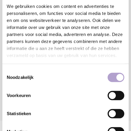
We gebruiken cookies om content en advertenties te
MM
personaliseren, om functies voor social media te bieden
Minimaal: 80 MM
en om ons websiteverkeer te analyseren. Ook delen we
€218,63
informatie over uw gebruik van onze site met onze
partners voor social media, adverteren en analyse. Deze
partners kunnen deze gegevens combineren met andere
Toevoegen aan winkelwagen
informatie die u aan ze heeft verstrekt of die ze hebben
verzameld op basis van uw gebruik van hun services.
Sample bestellen
Toestemmingsselectie
Noodzakelijk
Vraag offerte aan
Voorkeuren
DELEN:
Statistieken
Productomschrijving