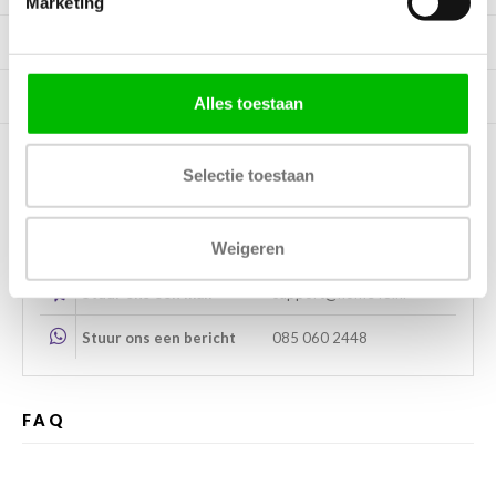
Marketing
Specificaties
Tags
Alles toestaan
Selectie toestaan
Kunnen wij helpen?
Weigeren
Bel met ons
085 060 2448
Stuur ons een mail
support@home48.nl
Stuur ons een bericht
085 060 2448
FAQ