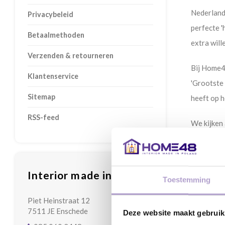
Nederlande
Privacybeleid
perfecte '
Betaalmethoden
extra will
Verzenden & retourneren
Bij Home48
Klantenservice
'Grootste 
Sitemap
heeft op h
RSS-feed
We kijken 
helpen je 
jouw droo
Interior made in Poland
Home48 maa
Toestemming
beste bij j
Piet Heinstraat 12
7511 JE Enschede
Deze website maakt gebruik