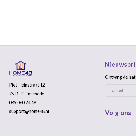
Nieuwsbri
Ontvang de laat
Piet Heinstraat 12
7511 JE Enschede
085 060 24 48
support@home48.nl
Volg ons