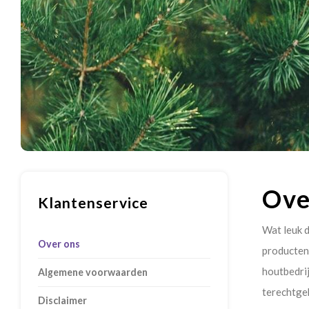
Ove
Klantenservice
Wat leuk d
Over ons
producten 
houtbedrij
Algemene voorwaarden
terechtge
Disclaimer