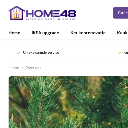
Cate
Home
IKEA upgrade
Keukenrenovatie
Keuk
Unieke sample service
Gr
Home
Over ons