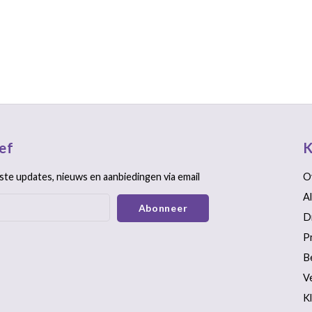
ef
K
ste updates, nieuws en aanbiedingen via email
O
A
Abonneer
D
P
B
V
K