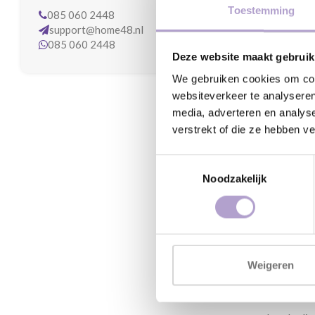
Retourne
Toestemming
085 060 2448
Bij Home4
support@home48.nl
er een pro
085 060 2448
Deze website maakt gebruik
Retourbel
We gebruiken cookies om cont
websiteverkeer te analyseren
U heeft h
media, adverteren en analys
in de ori
verstrekt of die ze hebben v
duidelijk 
Toestemmingsselectie
uitvoering
Noodzakelijk
Retourpro
Om uw bes
voorzien u
Weigeren
Retourko
Houd er re