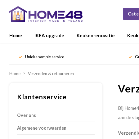
Cate
Home
IKEA upgrade
Keukenrenovatie
Keuk
Unieke sample service
Gr
Home
Verzenden & retourneren
Ver
Klantenservice
Bij Home48
Over ons
aan de sla
Algemene voorwaarden
Verzendl