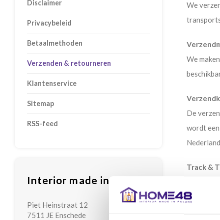
Disclaimer
We verzen
transports
Privacybeleid
Betaalmethoden
Verzend
We maken 
Verzenden & retourneren
beschikba
Klantenservice
Verzendk
Sitemap
De verzen
RSS-feed
wordt een
Nederland
Track & T
Interior made in Poland
Zodra uw 
voortgang
Piet Heinstraat 12
7511 JE Enschede