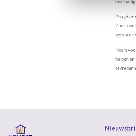
beschadigd
Terugbeta
Zodra we 
we via de 
Neem voor 
helpen en
tevredenhe
Nieuwsbri