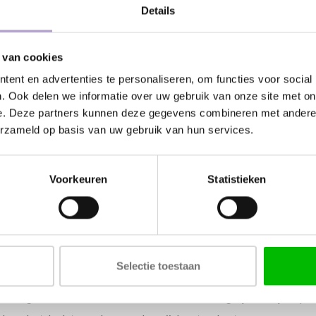
ren
Details
8 streven we ernaar om u tevreden te stellen met uw aankoop. Mocht
bleem met uw bestelling, dan volgen hier onze retourinstructies:
 van cookies
eid
ent en advertenties te personaliseren, om functies voor social
. Ook delen we informatie over uw gebruik van onze site met on
et recht om uw bestelling bij Home48 binnen 14 dagen na ontvangst 
e. Deze partners kunnen deze gegevens combineren met andere i
ginele verpakking worden geretourneerd.
Dit geldt echter niet voo
erzameld op basis van uw gebruik van hun services.
vermeld dat er sprake is van maatwerk. Maatwerk ontstaat door het 
 die niet voorradig is bij onze fabrikant of in ons magazijn en speci
Voorkeuren
Statistieken
ces
telling te retourneren, vragen we u vriendelijk om contact op te n
 van verdere instructies en begeleiden u bij het retourproces.
Selectie toestaan
sten
kening mee dat de retourkosten voor uw rekening zijn, tenzij er spra