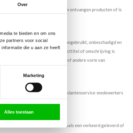
Over
 u echter niet tevreden zijn met uw ontvangen producten of is
 media te bieden en om ons
ze partners voor social
te retourneren, mits de producten ongebruikt, onbeschadigd en
nformatie die u aan ze heeft
r maatwerk producten
. In de producttitel of omschrijving is
kiezen van een afmeting, afwerking of andere vorm van
aal voor je geproduceerd word.
Marketing
emen met onze klantenservice. Onze klantenservice-medewerkers
Alles toestaan
ke is van een fout aan onze kant, zoals een verkeerd geleverd of