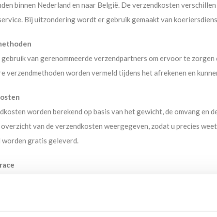
den binnen Nederland en naar België. De verzendkosten verschillen 
ervice. Bij uitzondering wordt er gebruik gemaakt van koeriersdiens
methoden
gebruik van gerenommeerde verzendpartners om ervoor te zorgen dat
re verzendmethoden worden vermeld tijdens het afrekenen en kunnen 
osten
dkosten worden berekend op basis van het gewicht, de omvang en de
 overzicht van de verzendkosten weergegeven, zodat u precies weet 
 worden gratis geleverd.
race
bestelling is verzonden, ontvangt u van ons een verzendbevestiging
 van uw pakket volgen en de geschatte leverdatum bekijken.