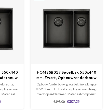
k 550x440
HOMESB019 Spoelbak 550x440
nderbouw
mm, Zwart, Opbouw/onderbouw
ts
grote bak links
ak rechts,
Opbouw/onderbouw grote bak links, Diepte
rfplugset met
185/130mm. Inclusief korfplugset met design
. Materiaal
overloop en klemmen. Materiaal composiet.
al gebruiken
De bak altijd als mal gebruiken voor de
5
€307,25
€395,00
 blad.
uitsparing in het blad.