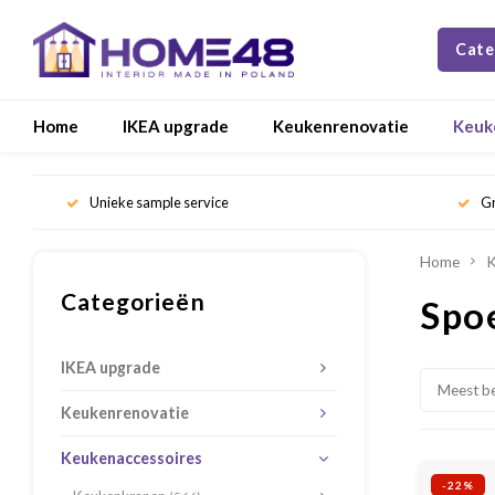
Cate
Home
IKEA upgrade
Keukenrenovatie
Keuk
Unieke sample service
Gr
Home
K
Categorieën
Spo
IKEA upgrade
Meest b
Keukenrenovatie
Keukenaccessoires
-22%