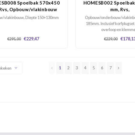
SB008 Spoelbak 570x450
HOMESB002 Spoelbak
Rvs, Opbouw/vlakinbouw
mm, Rvs,
Opbouw/onderbouw/v
/vlakinbouw, Diepte 150+130mm
Opbouw/onderbouw/vlakinbo
185mm. Inclusief korfplugset
overloop en klemme
€229,47
€178,1
€295,00
€229,00
1
2
3
4
5
6
7
ekeken