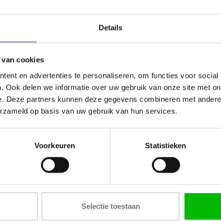
mmen. De Copper kleur(laag) is
klemmen. De Gun Metal kleu
€423,93
€423,9
€545,00
€545,00
evoelig. Pas op met harde/scherpe
krasgevoelig. Pas op met ha
voorwerpen en schurende
voorwerpen en schur
Details
reinigingsmiddelen.
reinigingsmiddelen. Tip: Geb
-22%
 van cookies
ent en advertenties te personaliseren, om functies voor social
. Ook delen we informatie over uw gebruik van onze site met on
e. Deze partners kunnen deze gegevens combineren met andere i
erzameld op basis van uw gebruik van hun services.
Voorkeuren
Statistieken
SB062 Spoelbak 860x440
HOMESB061 Spoelbak
Selectie toestaan
mm, Rvs,
mm , Rvs,
w/onderbouw/vlakinbouw
Opbouw/onderbouw/v