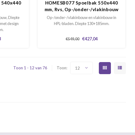
 540x440
HOMESB077 Spoelbak 550x440
mm, Rvs, Op-/onder-/vlakinbouw
lakinbouw
uw, Diepte
Op-/onder-/vlakinbouw en vlakinbouw in
 met design
HPL-bladen. Diepte 130+185mm.
n.
3
€427,04
€549,00
Toon 1 - 12 van 76
Toon:
12