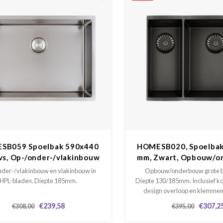
SB059 Spoelbak 590x440
HOMESB020, Spoelba
vs, Op-/onder-/vlakinbouw
mm, Zwart, Opbouw/o
grote bak rech
der-/vlakinbouw en vlakinbouw in
Opbouw/onderbouw grote b
HPL-bladen. Diepte 185mm.
Diepte 130/185mm. Inclusief ko
design overloop en klemmen
composiet. De bak altijd als m
€239,58
€307,2
€308,00
€395,00
voor de uitsparing in het