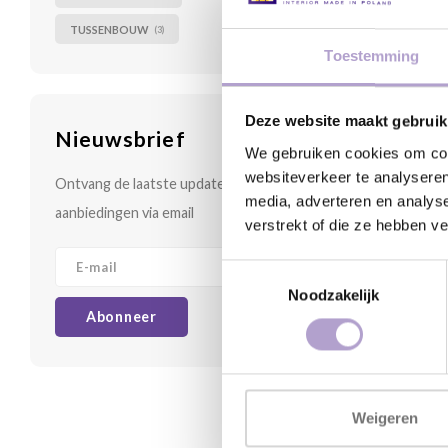
kle
krasg
TUSSENBOUW
(3)
Toestemming
-22%
Deze website maakt gebruik
Nieuwsbrief
We gebruiken cookies om cont
websiteverkeer te analyseren
Ontvang de laatste updates, nieuws en
media, adverteren en analys
aanbiedingen via email
verstrekt of die ze hebben v
Toestemmingsselectie
Noodzakelijk
Abonneer
HOME
Weigeren
Opbou