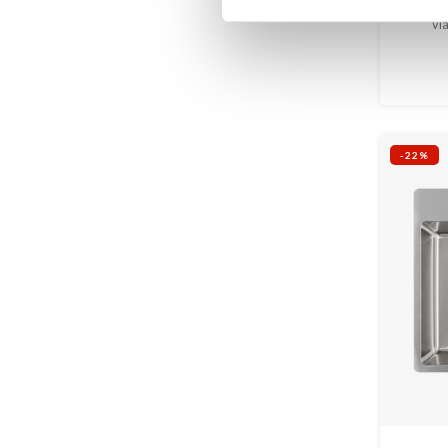
Opb
vl
-22%