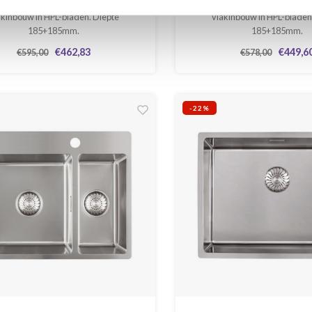
ouw/onderbouw/vlakinbouw en
Opbouw/onderbouw/vlaki
akinbouw in HPL-bladen. Diepte
vlakinbouw in HPL-bladen
185+185mm.
185+185mm.
€462,83
€449,6
€595,00
€578,00
-22%