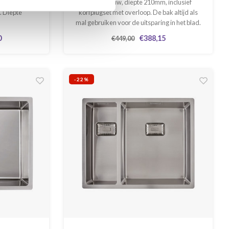
nbouw en
Tussenbouw, diepte 210mm, inclusief
. Diepte
korfplugset met overloop. De bak altijd als
mal gebruiken voor de uitsparing in het blad.
Deze spoelbak is 2-zijdig te gebruiken. De
0
€388,15
€449,00
ene zijde is glad afgewerkt, de andere zijde
heeft een verticaal-streep motief.
-22%