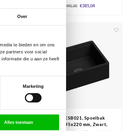
r(laag) is
klemmen. De Gun Metal kleur(laag) is
3
€385,04
€495,00
rde/scherpe
krasgevoelig. Pas op met harde/scherpe
ende
voorwerpen en schurende
Over
ruik een bo
reinigingsmiddelen. Tip: Gebruik een bo
-14%
 media te bieden en om ons
ze partners voor social
nformatie die u aan ze heeft
Marketing
 740x440
HOMESB021, Spoelbak
Alles toestaan
600x495x220 mm, Zwart,
lakinbouw
Tussenbouw