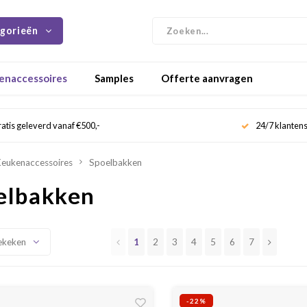
gorieën
enaccessoires
Samples
Offerte aanvragen
atis geleverd vanaf €500,-
24/7 klanten
eukenaccessoires
Spoelbakken
elbakken
1
2
3
4
5
6
7
ekeken
-22%