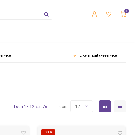
0
service
Eigen montageservice
Toon 1 - 12 van 76
Toon:
12
-22%