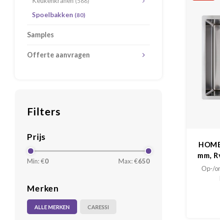
Keukenkranen
(566)
Spoelbakken
(80)
Samples
Offerte aanvragen
Filters
Prijs
HOME
mm, R
Min: €
0
Max: €
650
Op-/on
Merken
ALLE MERKEN
CARESSI