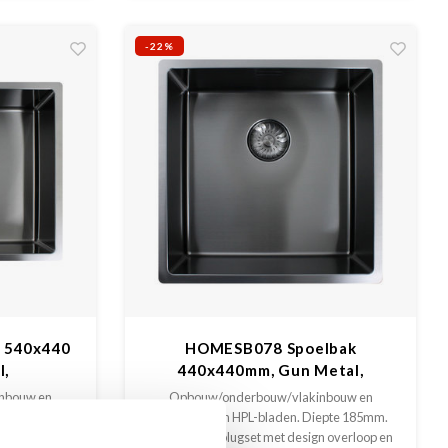
-22%
 540x440
HOMESB078 Spoelbak
l,
440x440mm, Gun Metal,
lakinbouw
Opbouw/onderbouw/vlakinbouw
nbouw en
Opbouw/onderbouw/vlakinbouw en
iepte 185mm.
vlakinbouw in HPL-bladen. Diepte 185mm.
gn overloop en
Inclusief korfplugset met design overloop en