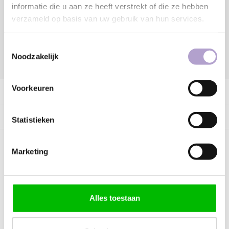
Toevoegen aan winkelwagen
informatie die u aan ze heeft verstrekt of die ze hebben
verzameld op basis van uw gebruik van hun services.
Toestemmingsselectie
Noodzakelijk
DELEN:
Voorkeuren
Productomschrijving
Specificaties
Statistieken
Marketing
Kunnen wij helpen?
Bel met ons
085 060 2448
Alles toestaan
Stuur ons een mail
support@home48.nl
Stuur ons een bericht
085 060 2448