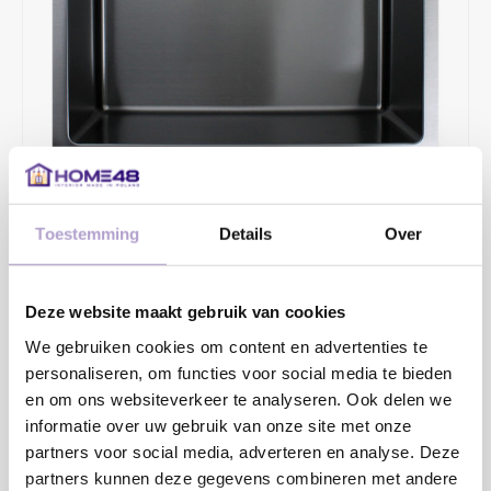
€385,04
€495,00
Toestemming
Details
Over
2 - 4 WERKDAGEN
Opbouw/onderbouw/vlakinbouw en vlakinbouw in HPL-bladen.
Deze website maakt gebruik van cookies
Diepte 185mm. Inclusief korfplugset met design overloop en
We gebruiken cookies om content en advertenties te
klemmen. De Gun Metal kleur(laag) is krasgevoelig. Pas op met
personaliseren, om functies voor social media te bieden
en om ons websiteverkeer te analyseren. Ook delen we
harde/scherpe voorwerpen en schurende reinigingsmiddelen.
informatie over uw gebruik van onze site met onze
Tip: Gebruik een bo
partners voor social media, adverteren en analyse. Deze
partners kunnen deze gegevens combineren met andere