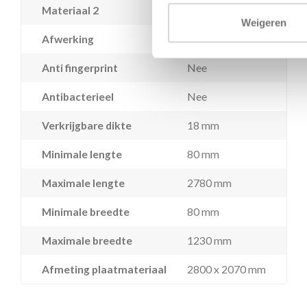
Materiaal 2
Houtvezelplaat
Weigeren
Afwerking
Melamine decor
Anti fingerprint
Nee
Antibacterieel
Nee
Verkrijgbare dikte
18 mm
Minimale lengte
80 mm
Maximale lengte
2780 mm
Minimale breedte
80 mm
Maximale breedte
1230 mm
Afmeting plaatmateriaal
2800 x 2070 mm