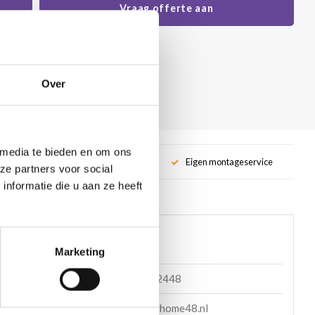
Vraag offerte aan
Over
 media te bieden en om ons
service
Eigen montageservice
ze partners voor social
nformatie die u aan ze heeft
 helpen?
Marketing
085 060 2448
en mail
support@home48.nl