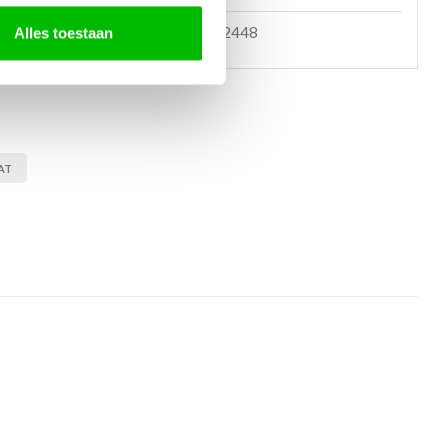
en bericht
085 060 2448
Alles toestaan
AT