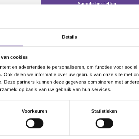
Sample bestellen
Details
DEEL DIT PRODUCT:
 van cookies
ent en advertenties te personaliseren, om functies voor social
atis geleverd vanaf €500,-
24/7 klanten
. Ook delen we informatie over uw gebruik van onze site met on
e. Deze partners kunnen deze gegevens combineren met andere i
erzameld op basis van uw gebruik van hun services.
Kunnen wij
Voorkeuren
Statistieken
Bel met ons
Stuur ons e