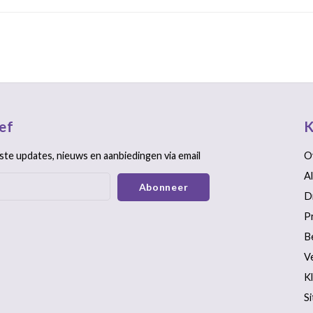
ef
K
ste updates, nieuws en aanbiedingen via email
O
A
Abonneer
D
P
B
V
K
S