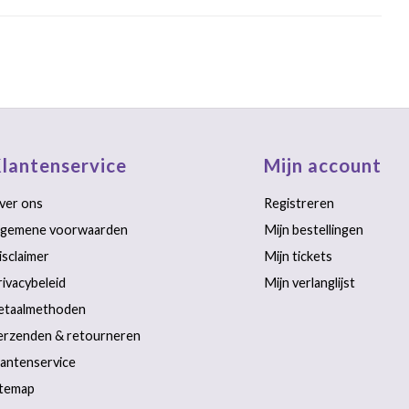
lantenservice
Mijn account
ver ons
Registreren
lgemene voorwaarden
Mijn bestellingen
isclaimer
Mijn tickets
rivacybeleid
Mijn verlanglijst
etaalmethoden
erzenden & retourneren
lantenservice
itemap