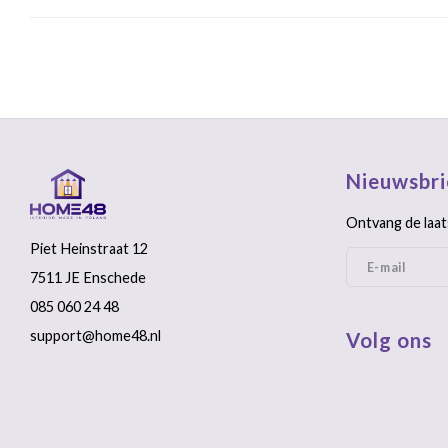
Nieuwsbri
Ontvang de laat
Piet Heinstraat 12
7511 JE Enschede
085 060 24 48
support@home48.nl
Volg ons