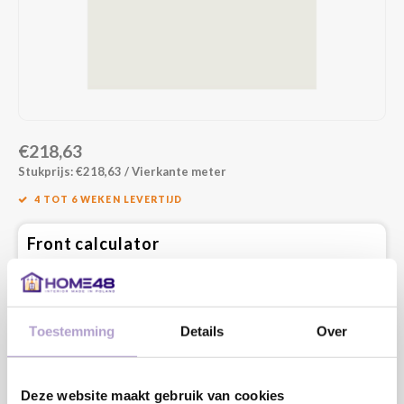
€218,63
Stukprijs: €218,63 / Vierkante meter
4 TOT 6 WEKEN LEVERTIJD
Front calculator
Vul onderstaand de maatvoering in die je nodig hebt en bereken
direct de prijs. Vul altijd de netto maat in. Dit is de kastmaat minus
de speling die nodig is om het front te openen.
Lengte:
Toestemming
Details
Over
MM
Minimaal: 80 MM
Deze website maakt gebruik van cookies
Breedte: