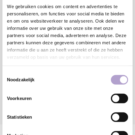
We gebruiken cookies om content en advertenties te
MM
personaliseren, om functies voor social media te bieden
Minimaal: 80 MM
en om ons websiteverkeer te analyseren. Ook delen we
€218,63
informatie over uw gebruik van onze site met onze
partners voor social media, adverteren en analyse. Deze
partners kunnen deze gegevens combineren met andere
Toevoegen aan winkelwagen
informatie die u aan ze heeft verstrekt of die ze hebben
verzameld op basis van uw gebruik van hun services.
Sample bestellen
Toestemmingsselectie
Noodzakelijk
Vraag offerte aan
Voorkeuren
DELEN:
Statistieken
Productomschrijving