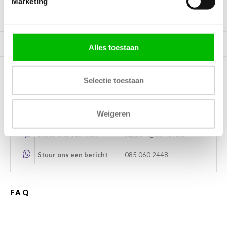
Marketing
Specificaties
Tags
Alles toestaan
Selectie toestaan
Kunnen wij helpen?
Weigeren
Bel met ons
085 060 2448
Stuur ons een mail
support@home48.nl
Stuur ons een bericht
085 060 2448
FAQ