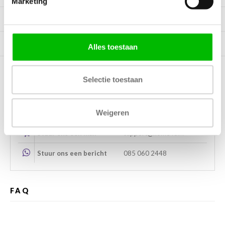
Marketing
Specificaties
Tags
Alles toestaan
Selectie toestaan
Kunnen wij helpen?
Weigeren
Bel met ons
085 060 2448
Stuur ons een mail
support@home48.nl
Stuur ons een bericht
085 060 2448
FAQ