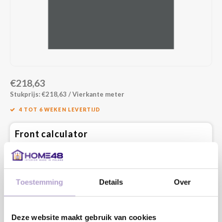
€218,63
Stukprijs: €218,63 / Vierkante meter
4 TOT 6 WEKEN LEVERTIJD
Front calculator
Vul onderstaand de maatvoering in die je nodig hebt en bereken
direct de prijs. Vul altijd de netto maat in. Dit is de kastmaat minus
de speling die nodig is om het front te openen.
Lengte:
Toestemming
Details
Over
MM
Minimaal: 80 MM
Deze website maakt gebruik van cookies
Breedte: