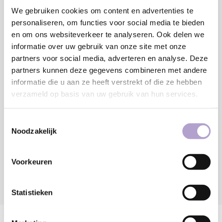
We gebruiken cookies om content en advertenties te
MM
personaliseren, om functies voor social media te bieden
Minimaal: 80 MM
en om ons websiteverkeer te analyseren. Ook delen we
€218,63
informatie over uw gebruik van onze site met onze
partners voor social media, adverteren en analyse. Deze
partners kunnen deze gegevens combineren met andere
Toevoegen aan winkelwagen
informatie die u aan ze heeft verstrekt of die ze hebben
verzameld op basis van uw gebruik van hun services.
Sample bestellen
Toestemmingsselectie
Noodzakelijk
Vraag offerte aan
Voorkeuren
DELEN:
Statistieken
Productomschrijving