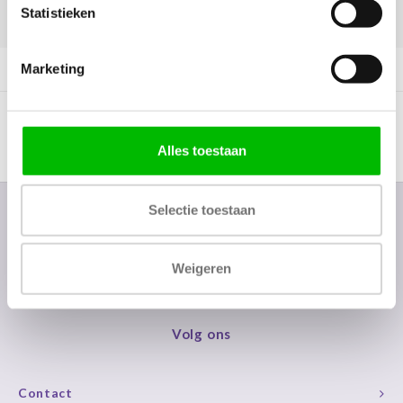
Statistieken
DELEN:
Marketing
Productomschrijving
Alles toestaan
Selectie toestaan
Nieuwsbrief
Ontvang de laatste updates, nieuws en aanbiedingen via email
Weigeren
Volg ons
Contact