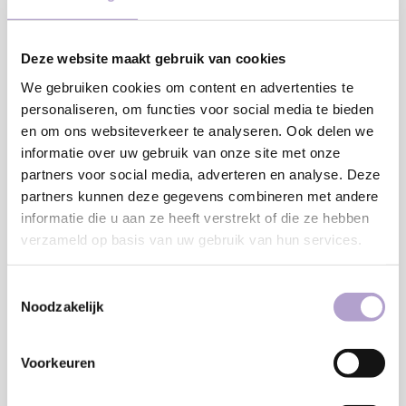
Deze website maakt gebruik van cookies
We gebruiken cookies om content en advertenties te
personaliseren, om functies voor social media te bieden
en om ons websiteverkeer te analyseren. Ook delen we
€7,50
informatie over uw gebruik van onze site met onze
partners voor social media, adverteren en analyse. Deze
Onze samples zijn in een formaat van 30 x 30 cm. Je kunt de
partners kunnen deze gegevens combineren met andere
samples altijd gratis aan ons retourneren en wanneer ze
informatie die u aan ze heeft verstrekt of die ze hebben
verzameld op basis van uw gebruik van hun services.
onbeschadigd bij ons terug komen krijg je het aankoopbedrag
terug.
Lees meer
Toestemmingsselectie
Noodzakelijk
Toevoegen aan winkelwagen
Voorkeuren