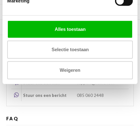
Marketing
Specificaties
Tags
Alles toestaan
Selectie toestaan
Kunnen wij helpen?
Weigeren
Bel met ons
085 060 2448
Stuur ons een mail
support@home48.nl
Stuur ons een bericht
085 060 2448
FAQ