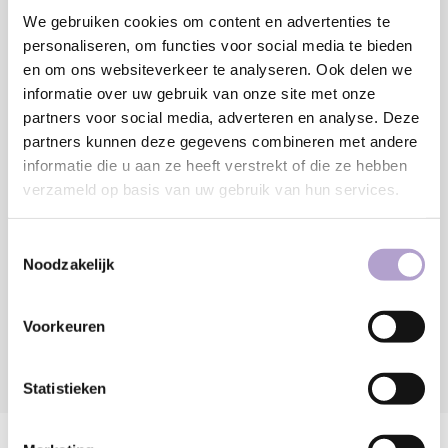
We gebruiken cookies om content en advertenties te
MM
personaliseren, om functies voor social media te bieden
Minimaal: 80 MM
en om ons websiteverkeer te analyseren. Ook delen we
€218,63
informatie over uw gebruik van onze site met onze
partners voor social media, adverteren en analyse. Deze
partners kunnen deze gegevens combineren met andere
Toevoegen aan winkelwagen
informatie die u aan ze heeft verstrekt of die ze hebben
verzameld op basis van uw gebruik van hun services.
Sample bestellen
Toestemmingsselectie
Noodzakelijk
Vraag offerte aan
Voorkeuren
DELEN:
Statistieken
Productomschrijving