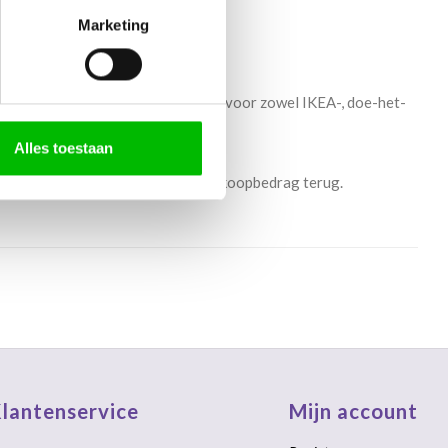
Marketing
ple service in het leven geroepen: voor zowel IKEA-, doe-het-
Alles toestaan
ij ons terug komen krijg je het aankoopbedrag terug.
lantenservice
Mijn account