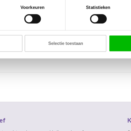
Voorkeuren
Statistieken
 praktijk. En dat snappen we als geen ander. Daarom hebben we de sam
meerdere samples uit en we sturen ze zo snel mogelijk naar je op.
Selectie toestaan
mples altijd gratis aan ons retourneren en wanneer ze onbeschadigd b
ef
K