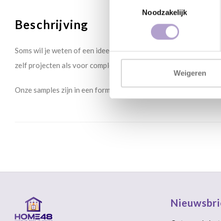
Toestemmingsselectie
Noodzakelijk
Beschrijving
Soms wil je weten of een idee of kleuren ook écht werken in de
zelf projecten als voor complete keukenrenovaties. Kies één of 
Weigeren
Onze samples zijn in een formaat van 30 x 30 cm. Je kunt de sa
Nieuwsbri