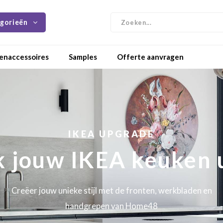
gorieën
enaccessoires
Samples
Offerte aanvragen
IKEA UPGRADE
 jouw IKEA keuken 
Creëer jouw unieke stijl met de fronten, werkbladen en
handgrepen van Home48