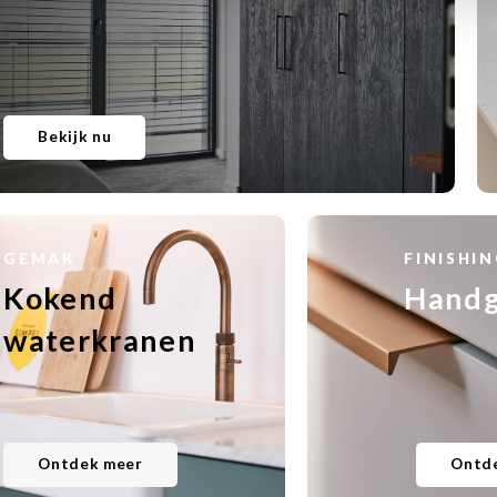
Bekijk nu
GEMAK
FINISHI
Kokend
Handg
waterkranen
Ontdek meer
Ontd