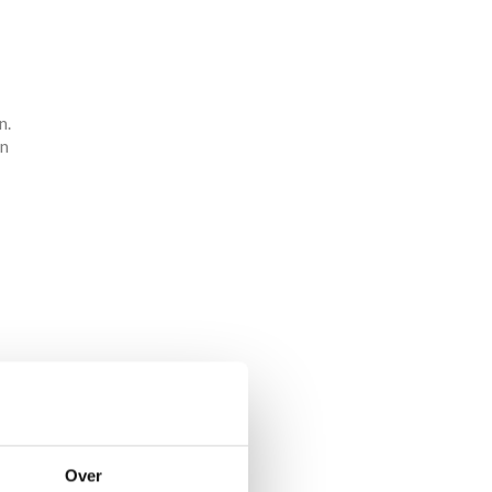
n.
an
Over