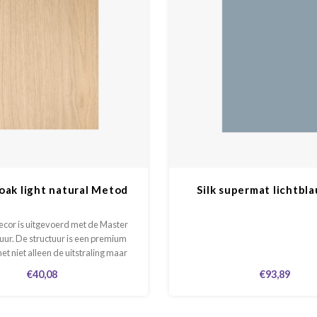
oak light natural Metod
Silk supermat lichtbl
decor is uitgevoerd met de Master
uur. De structuur is een premium
et niet alleen de uitstraling maar
 het gevoel van massief eiken.
€40,08
€93,89