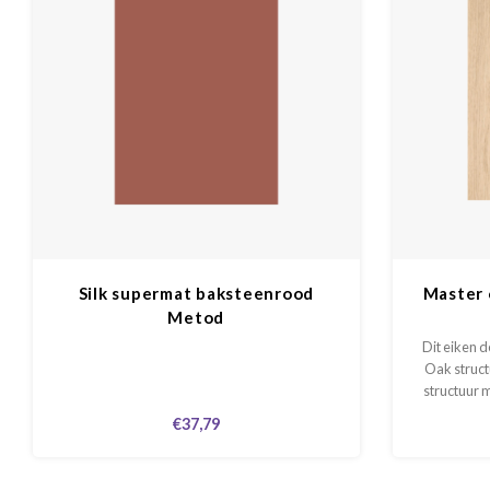
Silk supermat baksteenrood
Master 
Metod
Dit eiken 
Oak struct
structuur m
ook met
€37,79