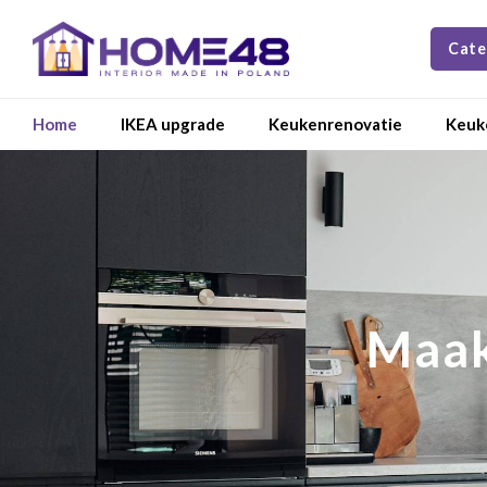
Cate
Home
IKEA upgrade
Keukenrenovatie
Keuk
Maak