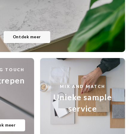
Ontdek meer
NG TOUCH
repen
MIX AND MATCH
Unieke sample
service
ek meer