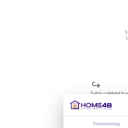
S
C
Sable oakfield fr
Toestemming