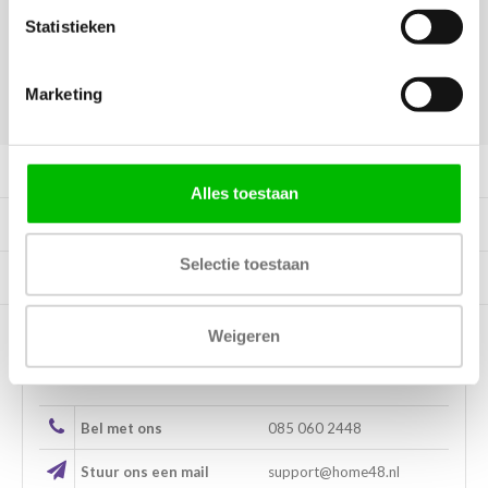
Vraag offerte aan
Statistieken
Marketing
DELEN:
Productomschrijving
Alles toestaan
Specificaties
Selectie toestaan
Tags
Weigeren
Kunnen wij helpen?
Bel met ons
085 060 2448
Stuur ons een mail
support@home48.nl