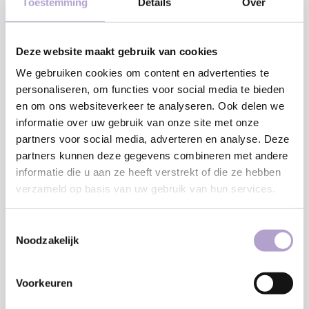
Toestemming
Details
Over
MM
Minimaal: 80 MM
Breedte:
Deze website maakt gebruik van cookies
MM
We gebruiken cookies om content en advertenties te
personaliseren, om functies voor social media te bieden
Minimaal: 80 MM
en om ons websiteverkeer te analyseren. Ook delen we
informatie over uw gebruik van onze site met onze
Notitie
partners voor social media, adverteren en analyse. Deze
partners kunnen deze gegevens combineren met andere
informatie die u aan ze heeft verstrekt of die ze hebben
€203,09
verzameld op basis van uw gebruik van hun services.
Toevoegen aan winkelwagen
Toestemmingsselectie
Noodzakelijk
Sample bestellen
Voorkeuren