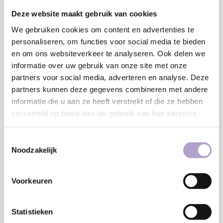
MM
Deze website maakt gebruik van cookies
Minimaal: 80 MM
We gebruiken cookies om content en advertenties te
Breedte:
personaliseren, om functies voor social media te bieden
MM
en om ons websiteverkeer te analyseren. Ook delen we
informatie over uw gebruik van onze site met onze
Minimaal: 80 MM
partners voor social media, adverteren en analyse. Deze
€203,09
partners kunnen deze gegevens combineren met andere
informatie die u aan ze heeft verstrekt of die ze hebben
Toevoegen aan winkelwagen
verzameld op basis van uw gebruik van hun services.
Toestemmingsselectie
Noodzakelijk
Sample bestellen
Vraag offerte aan
Voorkeuren
Statistieken