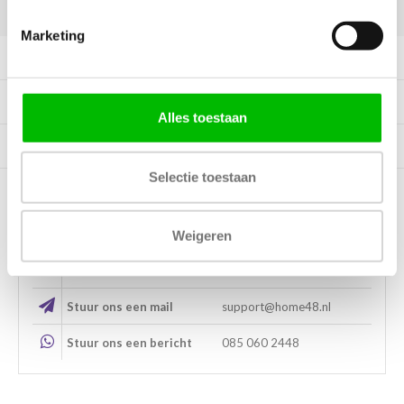
DELEN:
Marketing
Productomschrijving
Specificaties
Alles toestaan
Tags
Selectie toestaan
Kunnen wij helpen?
Weigeren
Bel met ons
085 060 2448
Stuur ons een mail
support@home48.nl
Stuur ons een bericht
085 060 2448