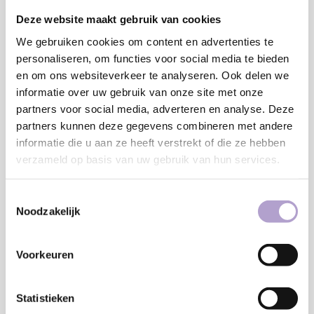
MM
Deze website maakt gebruik van cookies
Minimaal: 80 MM
We gebruiken cookies om content en advertenties te
Breedte:
personaliseren, om functies voor social media te bieden
MM
en om ons websiteverkeer te analyseren. Ook delen we
informatie over uw gebruik van onze site met onze
Minimaal: 80 MM
partners voor social media, adverteren en analyse. Deze
€173,55
partners kunnen deze gegevens combineren met andere
informatie die u aan ze heeft verstrekt of die ze hebben
Toevoegen aan winkelwagen
verzameld op basis van uw gebruik van hun services.
Toestemmingsselectie
Noodzakelijk
Sample bestellen
Vraag offerte aan
Voorkeuren
Statistieken