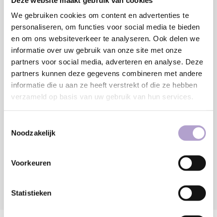
Breedte:
We gebruiken cookies om content en advertenties te
MM
personaliseren, om functies voor social media te bieden
Minimaal: 80 MM
en om ons websiteverkeer te analyseren. Ook delen we
informatie over uw gebruik van onze site met onze
€231,88
partners voor social media, adverteren en analyse. Deze
partners kunnen deze gegevens combineren met andere
Toevoegen aan winkelwagen
informatie die u aan ze heeft verstrekt of die ze hebben
verzameld op basis van uw gebruik van hun services.
Sample bestellen
Toestemmingsselectie
Noodzakelijk
Vraag offerte aan
Voorkeuren
Statistieken
DELEN: