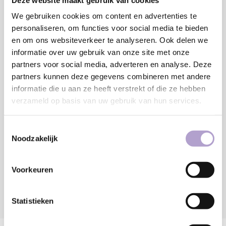
Breedte:
We gebruiken cookies om content en advertenties te
MM
personaliseren, om functies voor social media te bieden
Minimaal: 80 MM
en om ons websiteverkeer te analyseren. Ook delen we
informatie over uw gebruik van onze site met onze
€218,63
partners voor social media, adverteren en analyse. Deze
partners kunnen deze gegevens combineren met andere
Toevoegen aan winkelwagen
informatie die u aan ze heeft verstrekt of die ze hebben
verzameld op basis van uw gebruik van hun services.
Sample bestellen
Toestemmingsselectie
Noodzakelijk
Vraag offerte aan
Voorkeuren
Statistieken
DELEN: