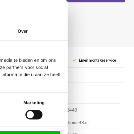
Over
 media te bieden en om ons
service
Eigen montageservice
ze partners voor social
nformatie die u aan ze heeft
 helpen?
Marketing
085 060 2448
en mail
support@home48.nl