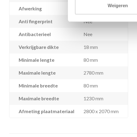
Weigeren
Afwerking
Melamine decor
Anti fingerprint
Nee
Antibacterieel
Nee
Verkrijgbare dikte
18 mm
Minimale lengte
80 mm
Maximale lengte
2780 mm
Minimale breedte
80 mm
Maximale breedte
1230 mm
Afmeting plaatmateriaal
2800 x 2070 mm