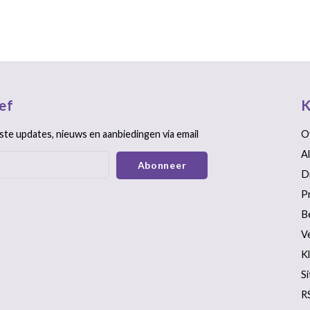
ef
K
ste updates, nieuws en aanbiedingen via email
O
A
Abonneer
D
P
B
V
K
S
R