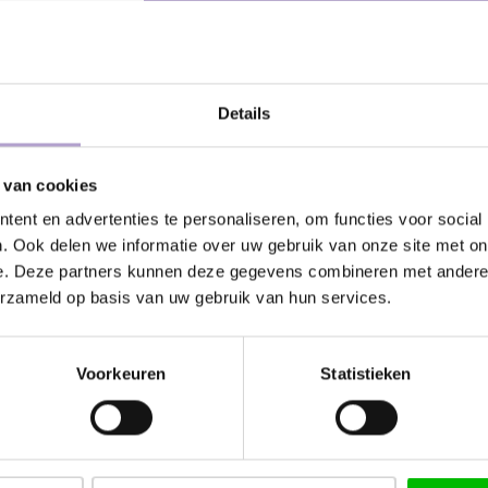
DEEL DIT PRODUCT:
Details
 van cookies
ent en advertenties te personaliseren, om functies voor social
atis geleverd vanaf €500,-
24/7 klanten
. Ook delen we informatie over uw gebruik van onze site met on
e. Deze partners kunnen deze gegevens combineren met andere i
erzameld op basis van uw gebruik van hun services.
Kunnen wij
Voorkeuren
Statistieken
Bel met ons
Stuur ons e