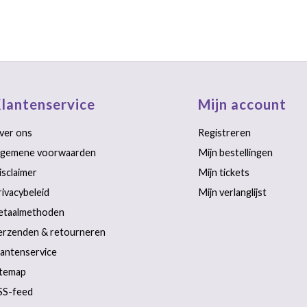
lantenservice
Mijn account
ver ons
Registreren
lgemene voorwaarden
Mijn bestellingen
isclaimer
Mijn tickets
rivacybeleid
Mijn verlanglijst
etaalmethoden
erzenden & retourneren
lantenservice
itemap
SS-feed