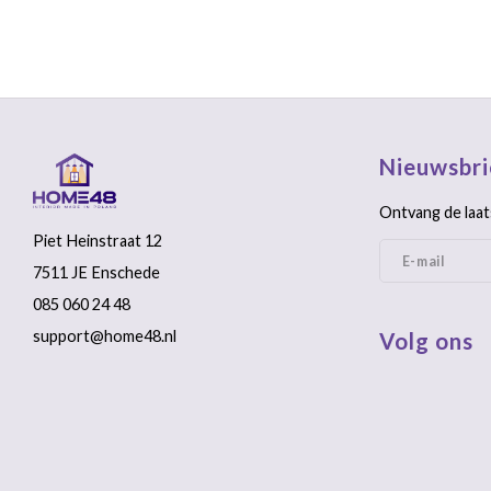
Nieuwsbri
Ontvang de laat
Piet Heinstraat 12
7511 JE Enschede
085 060 24 48
support@home48.nl
Volg ons