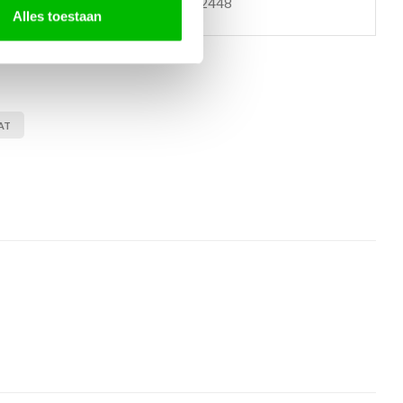
en bericht
085 060 2448
Alles toestaan
AT