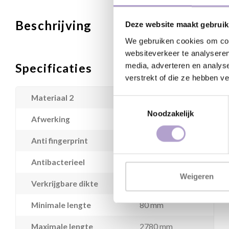
Beschrijving
Deze website maakt gebruik
We gebruiken cookies om cont
websiteverkeer te analyseren
Specificaties
media, adverteren en analys
verstrekt of die ze hebben v
Materiaal 2
Houtvezelplaat
Toestemmingsselectie
Noodzakelijk
Afwerking
Fenix supermat
Anti fingerprint
Ja
Antibacterieel
Nee
Weigeren
Verkrijgbare dikte
19 mm
Minimale lengte
80 mm
Maximale lengte
2780 mm