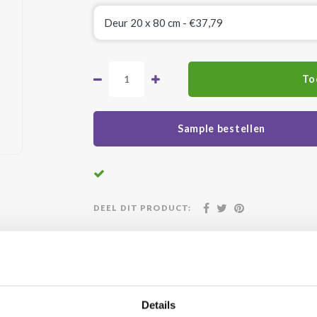
To
Sample bestellen
DEEL DIT PRODUCT:
atis geleverd vanaf €500,-
24/7 klanten
Details