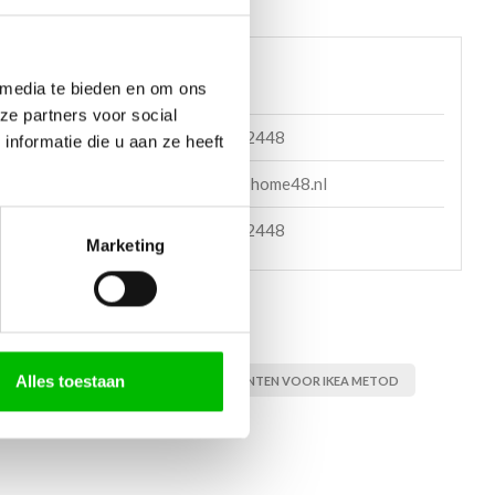
 helpen?
 media te bieden en om ons
ze partners voor social
085 060 2448
nformatie die u aan ze heeft
en mail
support@home48.nl
en bericht
085 060 2448
Marketing
Alles toestaan
T, FRONT VOOR METOD KASTEN
FRONTEN VOOR IKEA METOD