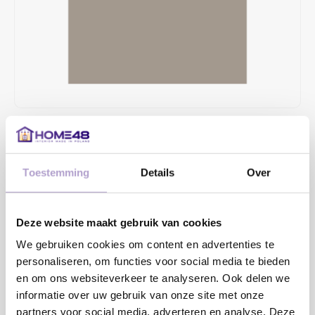
€37,79
4 TOT 6 WEKEN LEVERTIJD
Toestemming
Details
Over
MAAK EEN KEUZE:
*
Deze website maakt gebruik van cookies
We gebruiken cookies om content en advertenties te
Toevoegen aan winkelwagen
personaliseren, om functies voor social media te bieden
en om ons websiteverkeer te analyseren. Ook delen we
informatie over uw gebruik van onze site met onze
Sample bestellen
partners voor social media, adverteren en analyse. Deze