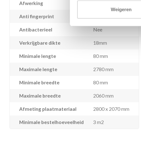
Afwerking
Melamine decor
Weigeren
Anti fingerprint
Nee
Antibacterieel
Nee
Verkrijgbare dikte
18mm
Minimale lengte
80 mm
Maximale lengte
2780 mm
Minimale breedte
80 mm
Maximale breedte
2060 mm
Afmeting plaatmateriaal
2800 x 2070 mm
Minimale bestelhoeveelheid
3 m2