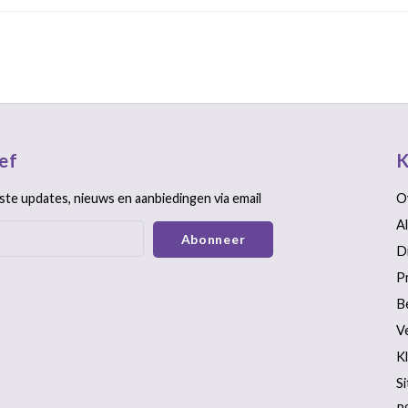
ef
K
ste updates, nieuws en aanbiedingen via email
O
A
Abonneer
D
P
B
V
K
S