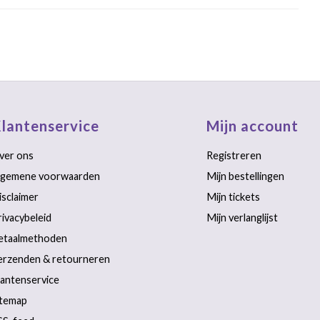
lantenservice
Mijn account
ver ons
Registreren
lgemene voorwaarden
Mijn bestellingen
isclaimer
Mijn tickets
rivacybeleid
Mijn verlanglijst
etaalmethoden
erzenden & retourneren
lantenservice
itemap