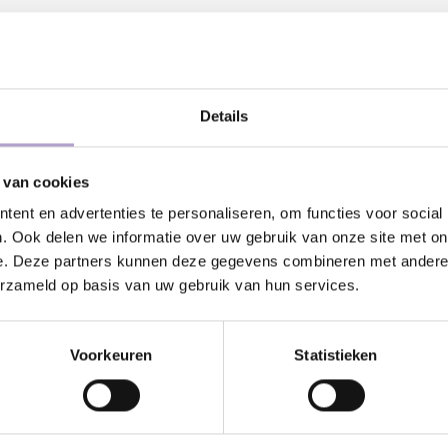
DEEL DIT PRODUCT:
Details
 van cookies
atis geleverd vanaf €500,-
24/7 klanten
ent en advertenties te personaliseren, om functies voor social
. Ook delen we informatie over uw gebruik van onze site met on
e. Deze partners kunnen deze gegevens combineren met andere i
Kunnen wij
erzameld op basis van uw gebruik van hun services.
Bel met ons
Voorkeuren
Statistieken
Stuur ons e
Stuur ons e