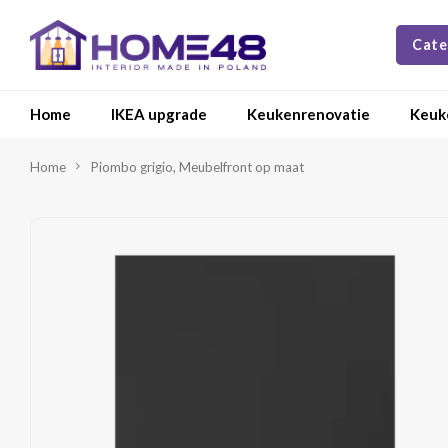
Cate
Home
IKEA upgrade
Keukenrenovatie
Keuk
Home
Piombo grigio, Meubelfront op maat