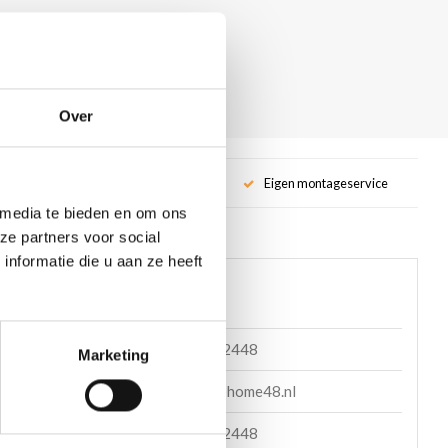
Over
service
Eigen montageservice
 media te bieden en om ons
ze partners voor social
nformatie die u aan ze heeft
 helpen?
085 060 2448
Marketing
en mail
support@home48.nl
en bericht
085 060 2448