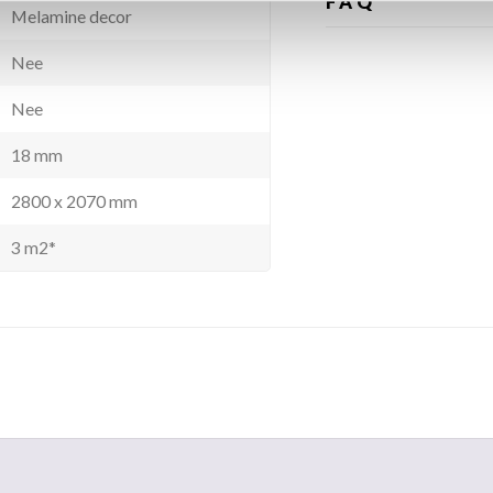
FAQ
Melamine decor
Nee
Nee
18 mm
2800 x 2070 mm
3 m2*