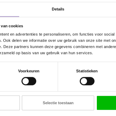
Details
Kunnen wij
 van cookies
Bel met ons
pervlakken die worden gebruikt in de
ent en advertenties te personaliseren, om functies voor social
. Ook delen we informatie over uw gebruik van onze site met on
elijk gebruik. Het wordt aanbevolen
Stuur ons e
e. Deze partners kunnen deze gegevens combineren met andere i
at dit kan vlekken en vlekken
erzameld op basis van uw gebruik van hun services.
Stuur ons e
 wasmiddel op een zachte, vochtige
t daarna uit. Vermijd het gebruik van
Voorkeuren
Statistieken
ucten of zuren.
Tags
FRONTEN VOOR IKEA M
Selectie toestaan
Houtvezelplaat