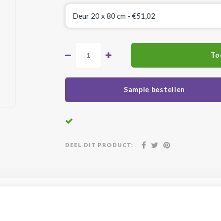
To
Sample bestellen
DEEL DIT PRODUCT:
atis geleverd vanaf €500,-
24/7 klanten