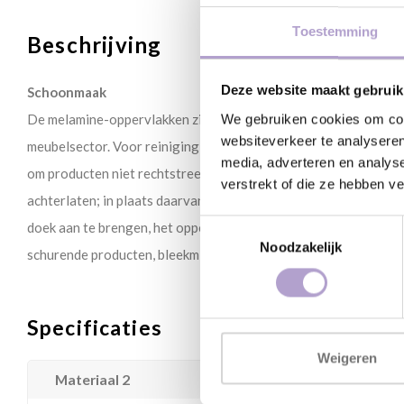
Toestemming
Beschrijving
Deze website maakt gebruik
Schoonmaak
De melamine-oppervlakken zijn de meest resistente onder de op
We gebruiken cookies om cont
websiteverkeer te analyseren
meubelsector. Voor reiniging kies een wasmiddel voor huishoud
media, adverteren en analys
om producten niet rechtstreeks op het oppervlak te spuiten, omd
verstrekt of die ze hebben v
achterlaten; in plaats daarvan verdient het de voorkeur om het
Toestemmingsselectie
doek aan te brengen, het oppervlak schoon te maken en spoel he
Noodzakelijk
schurende producten, bleekmiddelen of sterk gechloreerde prod
Specificaties
Weigeren
Materiaal 2