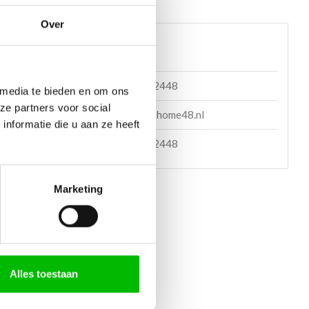
Over
 helpen?
085 060 2448
 media te bieden en om ons
ze partners voor social
en mail
support@home48.nl
nformatie die u aan ze heeft
en bericht
085 060 2448
Marketing
ETOD
Alles toestaan