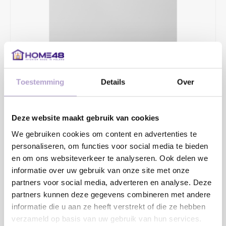
Toestemming
Details
Over
€7,50
Onze samples zijn in een formaat van 30 x 30 cm. Je kunt de
Deze website maakt gebruik van cookies
samples altijd gratis aan ons retourneren en wanneer ze
We gebruiken cookies om content en advertenties te
onbeschadigd bij ons terug komen krijg je het aankoopbedrag
personaliseren, om functies voor social media te bieden
terug.
Lees meer
en om ons websiteverkeer te analyseren. Ook delen we
informatie over uw gebruik van onze site met onze
Toevoegen aan winkelwagen
partners voor social media, adverteren en analyse. Deze
partners kunnen deze gegevens combineren met andere
informatie die u aan ze heeft verstrekt of die ze hebben
verzameld op basis van uw gebruik van hun services.