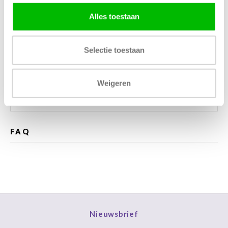
Alles toestaan
Kunnen wij helpen?
Selectie toestaan
Bel met ons
085 060 2448
Stuur ons een mail
support@home48.nl
Weigeren
Stuur ons een bericht
085 060 2448
FAQ
Nieuwsbrief