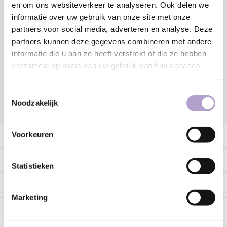
en om ons websiteverkeer te analyseren. Ook delen we
informatie over uw gebruik van onze site met onze
partners voor social media, adverteren en analyse. Deze
Sample bestellen
partners kunnen deze gegevens combineren met andere
informatie die u aan ze heeft verstrekt of die ze hebben
Vraag offerte aan
verzameld op basis van uw gebruik van hun services.
Toestemmingsselectie
Noodzakelijk
DELEN:
Voorkeuren
Productomschrijving
Specificaties
Statistieken
Tags
Marketing
Gerelateerde producten