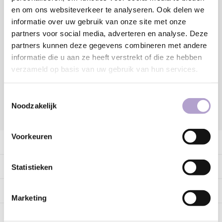
Toevoegen aan winkelwagen
en om ons websiteverkeer te analyseren. Ook delen we
informatie over uw gebruik van onze site met onze
partners voor social media, adverteren en analyse. Deze
Sample bestellen
partners kunnen deze gegevens combineren met andere
informatie die u aan ze heeft verstrekt of die ze hebben
Vraag offerte aan
verzameld op basis van uw gebruik van hun services.
Toestemmingsselectie
Noodzakelijk
DELEN:
Voorkeuren
Productomschrijving
Specificaties
Statistieken
Tags
Marketing
Gerelateerde producten