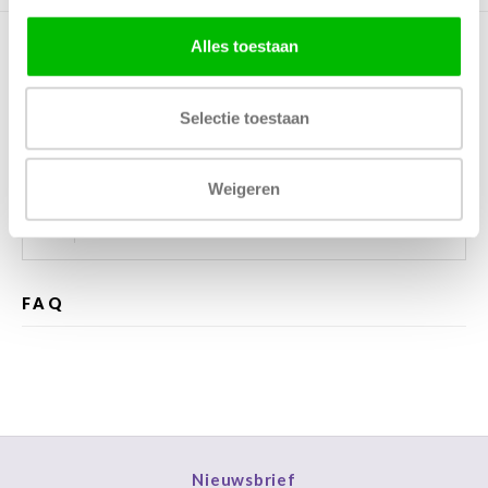
Alles toestaan
Kunnen wij helpen?
Selectie toestaan
Bel met ons
085 060 2448
Stuur ons een mail
support@home48.nl
Weigeren
Stuur ons een bericht
085 060 2448
FAQ
Nieuwsbrief