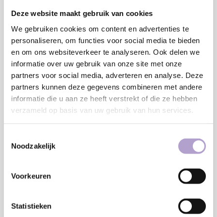
MM
Deze website maakt gebruik van cookies
Minimaal: 80 MM
We gebruiken cookies om content en advertenties te
Breedte:
personaliseren, om functies voor social media te bieden
MM
en om ons websiteverkeer te analyseren. Ook delen we
informatie over uw gebruik van onze site met onze
Minimaal: 80 MM
partners voor social media, adverteren en analyse. Deze
€173,55
partners kunnen deze gegevens combineren met andere
informatie die u aan ze heeft verstrekt of die ze hebben
Toevoegen aan winkelwagen
verzameld op basis van uw gebruik van hun services.
Toestemmingsselectie
Noodzakelijk
Sample bestellen
Vraag offerte aan
Voorkeuren
Statistieken