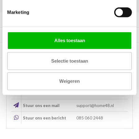
DELEN:
Marketing
Productomschrijving
Specificaties
Alles toestaan
Tags
Selectie toestaan
Kunnen wij helpen?
Weigeren
Bel met ons
085 060 2448
Stuur ons een mail
support@home48.nl
Stuur ons een bericht
085 060 2448