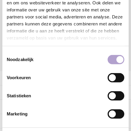
en om ons websiteverkeer te analyseren. Ook delen we
informatie over uw gebruik van onze site met onze
partners voor social media, adverteren en analyse. Deze
Sample bestellen
partners kunnen deze gegevens combineren met andere
informatie die u aan ze heeft verstrekt of die ze hebben
Vraag offerte aan
verzameld op basis van uw gebruik van hun services.
Toestemmingsselectie
Noodzakelijk
DELEN:
Voorkeuren
Productomschrijving
Specificaties
Statistieken
Tags
Marketing
Gerelateerde producten