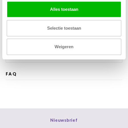
Alles toestaan
Kunnen wij helpen?
Selectie toestaan
Bel met ons
085 060 2448
Stuur ons een mail
support@home48.nl
Weigeren
Stuur ons een bericht
085 060 2448
FAQ
Nieuwsbrief