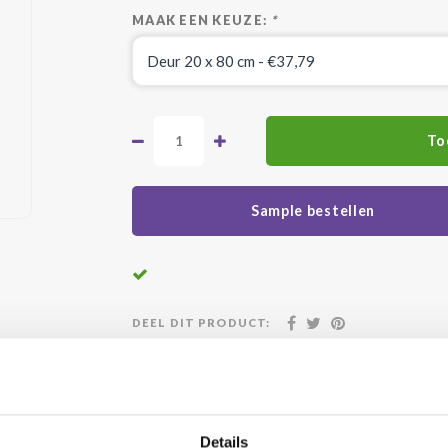
MAAK EEN KEUZE:
*
To
Sample bestellen
DEEL DIT PRODUCT:
atis geleverd vanaf €500,-
24/7 klanten
Details