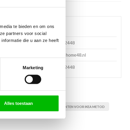
 helpen?
 media te bieden en om ons
ze partners voor social
nformatie die u aan ze heeft
085 060 2448
en mail
support@home48.nl
en bericht
085 060 2448
Marketing
Alles toestaan
T, FRONT VOOR METOD KASTEN
FRONTEN VOOR IKEA METOD