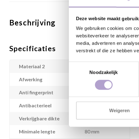
Deze website maakt gebruik
Beschrijving
We gebruiken cookies om cont
websiteverkeer te analyseren
media, adverteren en analys
Specificaties
verstrekt of die ze hebben v
Toestemmingsselectie
Materiaal 2
Houtvezelplaat
Noodzakelijk
Afwerking
Fenix supermat
Anti fingerprint
Ja
Antibacterieel
Nee
Weigeren
Verkrijgbare dikte
19 mm
Minimale lengte
80 mm