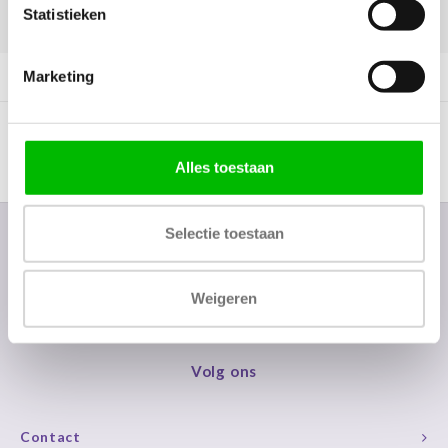
Statistieken
DELEN:
Marketing
Productomschrijving
Alles toestaan
Selectie toestaan
Nieuwsbrief
Ontvang de laatste updates, nieuws en aanbiedingen via email
Weigeren
Volg ons
Contact