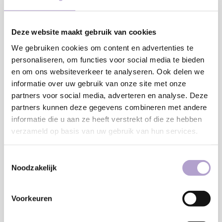
Deze website maakt gebruik van cookies
We gebruiken cookies om content en advertenties te
personaliseren, om functies voor social media te bieden
en om ons websiteverkeer te analyseren. Ook delen we
€7,50
informatie over uw gebruik van onze site met onze
partners voor social media, adverteren en analyse. Deze
Onze samples zijn in een formaat van 30 x 30 cm. Je kunt de
partners kunnen deze gegevens combineren met andere
samples altijd gratis aan ons retourneren en wanneer ze
informatie die u aan ze heeft verstrekt of die ze hebben
verzameld op basis van uw gebruik van hun services.
onbeschadigd bij ons terug komen krijg je het aankoopbedrag
terug.
Lees meer
Toestemmingsselectie
Noodzakelijk
Toevoegen aan winkelwagen
Voorkeuren