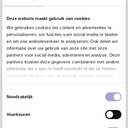
Deze website maakt gebruik van cookies
We gebruiken cookies om content en advertenties te
personaliseren, om functies voor social media te bieden
en om ons websiteverkeer te analyseren. Ook delen we
€7,50
informatie over uw gebruik van onze site met onze
partners voor social media, adverteren en analyse. Deze
Onze samples zijn in een formaat van 30 x 30 cm. Je kunt de
partners kunnen deze gegevens combineren met andere
samples altijd gratis aan ons retourneren en wanneer ze
informatie die u aan ze heeft verstrekt of die ze hebben
verzameld op basis van uw gebruik van hun services.
onbeschadigd bij ons terug komen krijg je het aankoopbedrag
terug.
Lees meer
Toestemmingsselectie
Noodzakelijk
Toevoegen aan winkelwagen
Voorkeuren