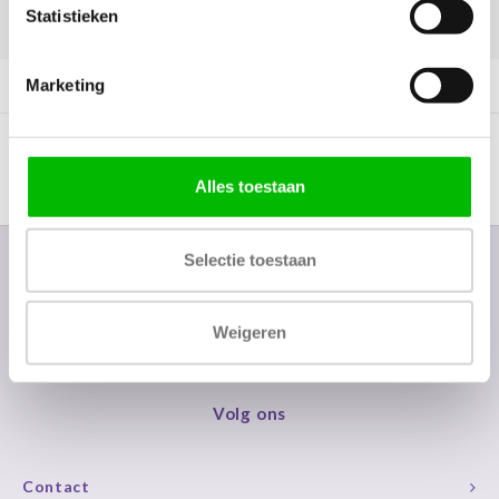
Statistieken
DELEN:
Marketing
Productomschrijving
Alles toestaan
Selectie toestaan
Nieuwsbrief
Ontvang de laatste updates, nieuws en aanbiedingen via email
Weigeren
Volg ons
Contact