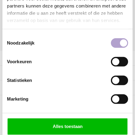
partners kunnen deze gegevens combineren met andere
Vraag offerte aan
informatie die u aan ze heeft verstrekt of die ze hebben
verzameld op basis van uw gebruik van hun services.
Toestemmingsselectie
DELEN:
Noodzakelijk
Productomschrijving
Voorkeuren
Specificaties
Statistieken
Tags
Marketing
Kunnen wij helpen?
Alles toestaan
Bel met ons
085 060 2448