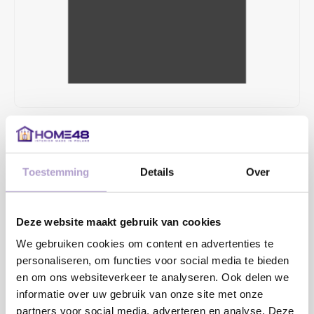
€99,58
4 TOT 6 WEKEN LEVERTIJD
Toestemming
Details
Over
MAAK EEN KEUZE:
*
Deze website maakt gebruik van cookies
We gebruiken cookies om content en advertenties te
Toevoegen aan winkelwagen
personaliseren, om functies voor social media te bieden
en om ons websiteverkeer te analyseren. Ook delen we
informatie over uw gebruik van onze site met onze
Sample bestellen
partners voor social media, adverteren en analyse. Deze