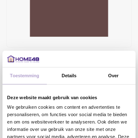
€99,58
4 TOT 6 WEKEN LEVERTIJD
Toestemming
Details
Over
MAAK EEN KEUZE:
*
Deze website maakt gebruik van cookies
We gebruiken cookies om content en advertenties te
Toevoegen aan winkelwagen
personaliseren, om functies voor social media te bieden
en om ons websiteverkeer te analyseren. Ook delen we
informatie over uw gebruik van onze site met onze
Sample bestellen
partners voor social media, adverteren en analyse. Deze