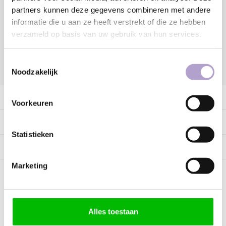
partners kunnen deze gegevens combineren met andere
Vraag offerte aan
informatie die u aan ze heeft verstrekt of die ze hebben
verzameld op basis van uw gebruik van hun services.
Toestemmingsselectie
DELEN:
Noodzakelijk
Productomschrijving
Voorkeuren
Specificaties
Statistieken
Tags
Marketing
Kunnen wij helpen?
Alles toestaan
Bel met ons
085 060 2448