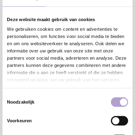
Deze website maakt gebruik van cookies
We gebruiken cookies om content en advertenties te
personaliseren, om functies voor social media te bieden
en om ons websiteverkeer te analyseren. Ook delen we
€7,50
informatie over uw gebruik van onze site met onze
partners voor social media, adverteren en analyse. Deze
Onze samples zijn in een formaat van 30 x 30 cm. Je kunt de
partners kunnen deze gegevens combineren met andere
samples altijd gratis aan ons retourneren en wanneer ze
informatie die u aan ze heeft verstrekt of die ze hebben
verzameld op basis van uw gebruik van hun services.
onbeschadigd bij ons terug komen krijg je het aankoopbedrag
terug.
Lees meer
Toestemmingsselectie
Noodzakelijk
Toevoegen aan winkelwagen
Voorkeuren