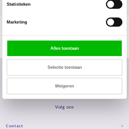
Statistieken
DELEN:
Marketing
Productomschrijving
Alles toestaan
Selectie toestaan
Nieuwsbrief
Ontvang de laatste updates, nieuws en aanbiedingen via email
Weigeren
Volg ons
Contact