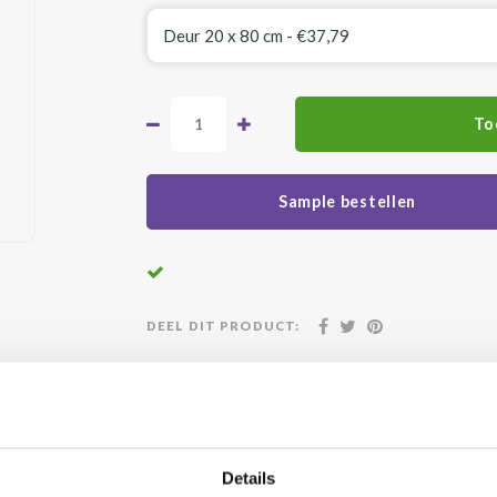
To
Sample bestellen
DEEL DIT PRODUCT:
atis geleverd vanaf €500,-
24/7 klanten
Details