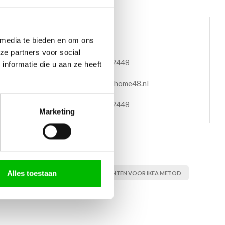
 helpen?
 media te bieden en om ons
ze partners voor social
085 060 2448
nformatie die u aan ze heeft
en mail
support@home48.nl
en bericht
085 060 2448
Marketing
Alles toestaan
T, FRONT VOOR METOD KASTEN
FRONTEN VOOR IKEA METOD