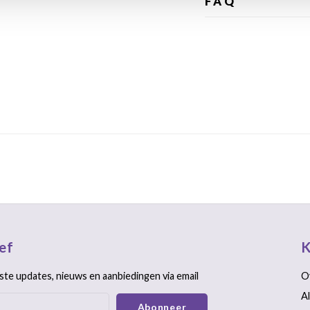
FAQ
ef
K
ste updates, nieuws en aanbiedingen via email
O
A
Abonneer