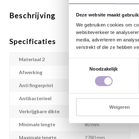
Beschrijving
Deze website maakt gebruik
We gebruiken cookies om cont
websiteverkeer te analyseren
Specificaties
media, adverteren en analys
verstrekt of die ze hebben v
Materiaal 2
Houtvezelplaat
Toestemmingsselectie
Noodzakelijk
Afwerking
Fenix supermat
Anti fingerprint
Ja
Antibacterieel
Nee
Weigeren
Verkrijgbare dikte
19 mm
Minimale lengte
80 mm
Maximale lengte
2780 mm