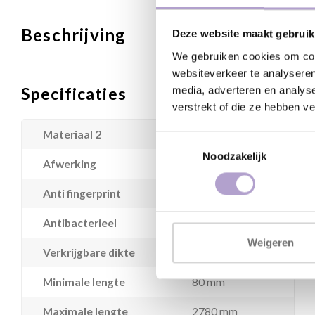
Beschrijving
Deze website maakt gebruik
We gebruiken cookies om cont
websiteverkeer te analyseren
Specificaties
media, adverteren en analys
verstrekt of die ze hebben v
Materiaal 2
Houtvezelplaat
Toestemmingsselectie
Noodzakelijk
Afwerking
Fenix supermat
Anti fingerprint
Ja
Antibacterieel
Nee
Weigeren
Verkrijgbare dikte
19 mm
Minimale lengte
80 mm
Maximale lengte
2780 mm