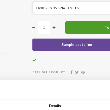
To
Sample bestellen
DEEL DIT PRODUCT:
atis geleverd vanaf €500,-
24/7 klanten
Details