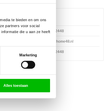
 helpen?
 media te bieden en om ons
ze partners voor social
085 060 2448
nformatie die u aan ze heeft
en mail
support@home48.nl
en bericht
085 060 2448
Marketing
Alles toestaan
STEN