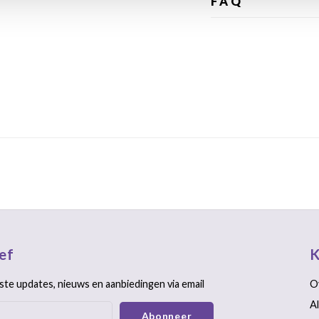
FAQ
ef
K
ste updates, nieuws en aanbiedingen via email
O
A
Abonneer