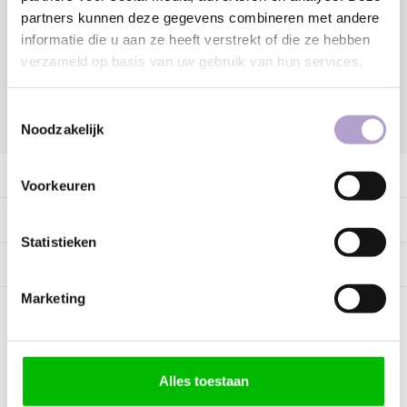
partners kunnen deze gegevens combineren met andere
Vraag offerte aan
informatie die u aan ze heeft verstrekt of die ze hebben
verzameld op basis van uw gebruik van hun services.
Toestemmingsselectie
DELEN:
Noodzakelijk
Productomschrijving
Voorkeuren
Specificaties
Statistieken
Tags
Marketing
Kunnen wij helpen?
Alles toestaan
Bel met ons
085 060 2448