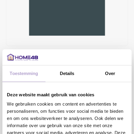
€37,79
4 TOT 6 WEKEN LEVERTIJD
Toestemming
Details
Over
MAAK EEN KEUZE:
*
Deze website maakt gebruik van cookies
We gebruiken cookies om content en advertenties te
Toevoegen aan winkelwagen
personaliseren, om functies voor social media te bieden
en om ons websiteverkeer te analyseren. Ook delen we
informatie over uw gebruik van onze site met onze
Sample bestellen
partners voor social media, adverteren en analyse. Deze