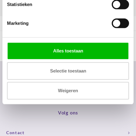
Statistieken
DELEN:
Marketing
Productomschrijving
Alles toestaan
Selectie toestaan
Nieuwsbrief
Ontvang de laatste updates, nieuws en aanbiedingen via email
Weigeren
Volg ons
Contact