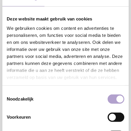
Deze website maakt gebruik van cookies
We gebruiken cookies om content en advertenties te
personaliseren, om functies voor social media te bieden
en om ons websiteverkeer te analyseren. Ook delen we
€7,50
informatie over uw gebruik van onze site met onze
partners voor social media, adverteren en analyse. Deze
Onze samples zijn in een formaat van 30 x 30 cm. Je kunt de
partners kunnen deze gegevens combineren met andere
samples altijd gratis aan ons retourneren en wanneer ze
informatie die u aan ze heeft verstrekt of die ze hebben
verzameld op basis van uw gebruik van hun services.
onbeschadigd bij ons terug komen krijg je het aankoopbedrag
terug.
Lees meer
Toestemmingsselectie
Noodzakelijk
Toevoegen aan winkelwagen
Voorkeuren