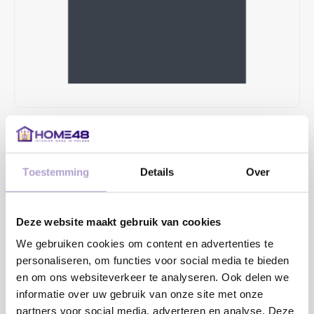
€37,79
4 TOT 6 WEKEN LEVERTIJD
Toestemming
Details
Over
MAAK EEN KEUZE:
*
Deze website maakt gebruik van cookies
We gebruiken cookies om content en advertenties te
Toevoegen aan winkelwagen
personaliseren, om functies voor social media te bieden
en om ons websiteverkeer te analyseren. Ook delen we
informatie over uw gebruik van onze site met onze
Sample bestellen
partners voor social media, adverteren en analyse. Deze