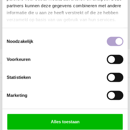
partners kunnen deze gegevens combineren met andere
Vraag offerte aan
informatie die u aan ze heeft verstrekt of die ze hebben
verzameld op basis van uw gebruik van hun services.
Toestemmingsselectie
DELEN:
Noodzakelijk
Productomschrijving
Voorkeuren
Specificaties
Statistieken
Tags
Marketing
Kunnen wij helpen?
Alles toestaan
Bel met ons
085 060 2448