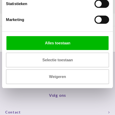
Statistieken
DELEN:
Marketing
Productomschrijving
Alles toestaan
Selectie toestaan
Nieuwsbrief
Ontvang de laatste updates, nieuws en aanbiedingen via email
Weigeren
Volg ons
Contact