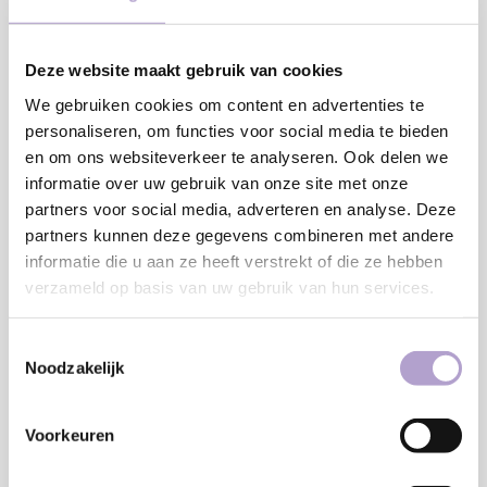
Deze website maakt gebruik van cookies
We gebruiken cookies om content en advertenties te
personaliseren, om functies voor social media te bieden
en om ons websiteverkeer te analyseren. Ook delen we
€7,50
informatie over uw gebruik van onze site met onze
partners voor social media, adverteren en analyse. Deze
Onze samples zijn in een formaat van 30 x 30 cm. Je kunt de
partners kunnen deze gegevens combineren met andere
samples altijd gratis aan ons retourneren en wanneer ze
informatie die u aan ze heeft verstrekt of die ze hebben
verzameld op basis van uw gebruik van hun services.
onbeschadigd bij ons terug komen krijg je het aankoopbedrag
terug.
Lees meer
Toestemmingsselectie
Noodzakelijk
Toevoegen aan winkelwagen
Voorkeuren