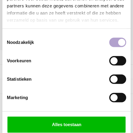
partners kunnen deze gegevens combineren met andere
Vraag offerte aan
informatie die u aan ze heeft verstrekt of die ze hebben
verzameld op basis van uw gebruik van hun services.
Toestemmingsselectie
DELEN:
Noodzakelijk
Productomschrijving
Voorkeuren
Specificaties
Statistieken
Tags
Marketing
Kunnen wij helpen?
Alles toestaan
Bel met ons
085 060 2448