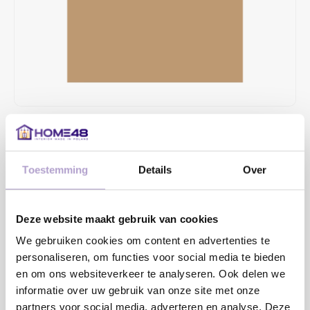
€37,79
4 TOT 6 WEKEN LEVERTIJD
Toestemming
Details
Over
MAAK EEN KEUZE:
*
Deze website maakt gebruik van cookies
We gebruiken cookies om content en advertenties te
Toevoegen aan winkelwagen
personaliseren, om functies voor social media te bieden
en om ons websiteverkeer te analyseren. Ook delen we
informatie over uw gebruik van onze site met onze
Sample bestellen
partners voor social media, adverteren en analyse. Deze