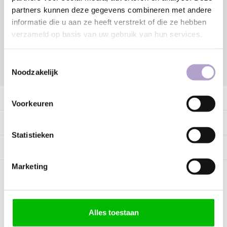
partners kunnen deze gegevens combineren met andere
Vraag offerte aan
informatie die u aan ze heeft verstrekt of die ze hebben
verzameld op basis van uw gebruik van hun services.
Toestemmingsselectie
DELEN:
Noodzakelijk
Productomschrijving
Voorkeuren
Specificaties
Statistieken
Tags
Marketing
Kunnen wij helpen?
Alles toestaan
Bel met ons
085 060 2448