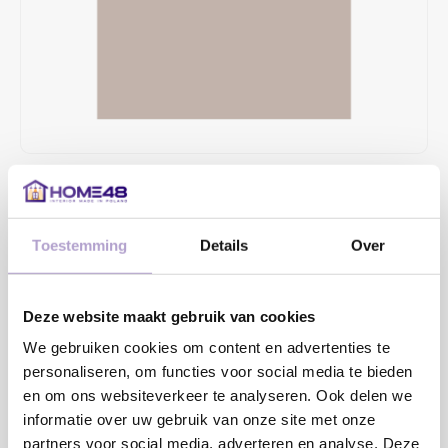
€93,89
4 TOT 6 WEKEN LEVERTIJD
Toestemming
Details
Over
MAAK EEN KEUZE:
*
Deze website maakt gebruik van cookies
We gebruiken cookies om content en advertenties te
Toevoegen aan winkelwagen
personaliseren, om functies voor social media te bieden
en om ons websiteverkeer te analyseren. Ook delen we
informatie over uw gebruik van onze site met onze
Sample bestellen
partners voor social media, adverteren en analyse. Deze