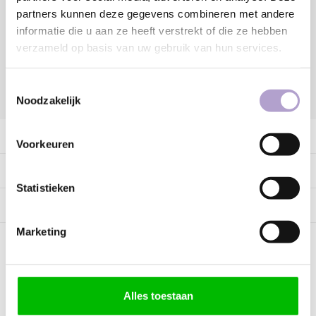
partners kunnen deze gegevens combineren met andere
Vraag offerte aan
informatie die u aan ze heeft verstrekt of die ze hebben
verzameld op basis van uw gebruik van hun services.
Toestemmingsselectie
DELEN:
Noodzakelijk
Productomschrijving
Voorkeuren
Specificaties
Statistieken
Tags
Marketing
Kunnen wij helpen?
Alles toestaan
Bel met ons
085 060 2448