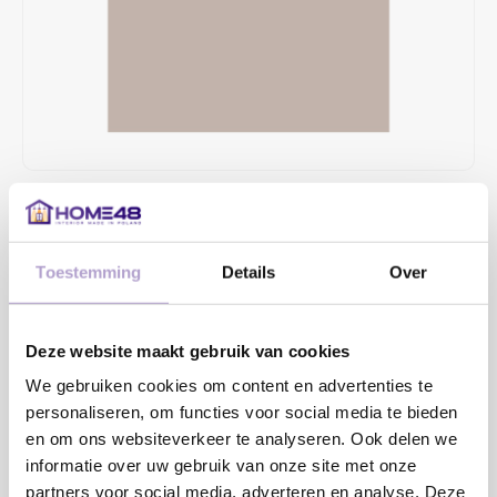
€37,79
4 TOT 6 WEKEN LEVERTIJD
Toestemming
Details
Over
MAAK EEN KEUZE:
*
Deze website maakt gebruik van cookies
We gebruiken cookies om content en advertenties te
Toevoegen aan winkelwagen
personaliseren, om functies voor social media te bieden
en om ons websiteverkeer te analyseren. Ook delen we
informatie over uw gebruik van onze site met onze
Sample bestellen
partners voor social media, adverteren en analyse. Deze