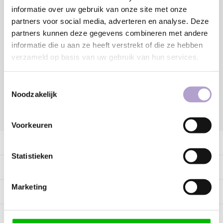
Toevoegen aan winkelwagen
informatie over uw gebruik van onze site met onze
partners voor social media, adverteren en analyse. Deze
partners kunnen deze gegevens combineren met andere
Sample bestellen
informatie die u aan ze heeft verstrekt of die ze hebben
verzameld op basis van uw gebruik van hun services.
Vraag offerte aan
Toestemmingsselectie
Noodzakelijk
DELEN:
Voorkeuren
Productomschrijving
Statistieken
Specificaties
Marketing
Tags