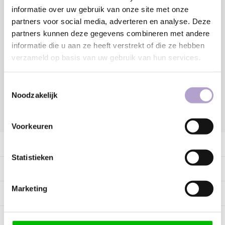
Toevoegen aan winkelwagen
informatie over uw gebruik van onze site met onze
partners voor social media, adverteren en analyse. Deze
partners kunnen deze gegevens combineren met andere
Sample bestellen
informatie die u aan ze heeft verstrekt of die ze hebben
verzameld op basis van uw gebruik van hun services.
Vraag offerte aan
Toestemmingsselectie
Noodzakelijk
DELEN:
Voorkeuren
Productomschrijving
Statistieken
Specificaties
Marketing
Tags