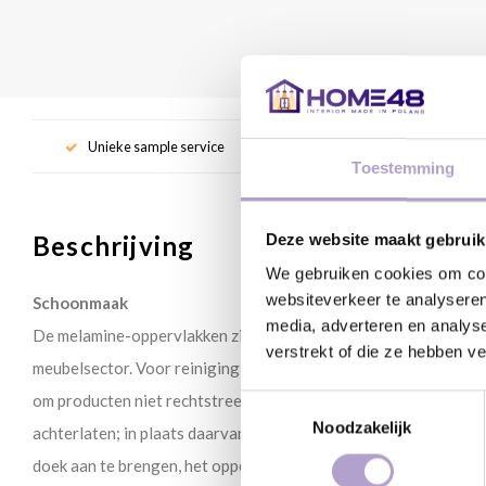
Unieke sample service
Gr
Toestemming
Beschrijving
Deze website maakt gebruik
We gebruiken cookies om cont
websiteverkeer te analyseren
Schoonmaak
media, adverteren en analys
De melamine-oppervlakken zijn de meest resistente onder de op
verstrekt of die ze hebben v
meubelsector. Voor reiniging kies een wasmiddel voor huishoud
om producten niet rechtstreeks op het oppervlak te spuiten, omd
Toestemmingsselectie
Noodzakelijk
achterlaten; in plaats daarvan verdient het de voorkeur om het
doek aan te brengen, het oppervlak schoon te maken en spoel he