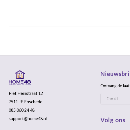
Nieuwsbri
Ontvang de laat
Piet Heinstraat 12
7511 JE Enschede
085 060 24 48
support@home48.nl
Volg ons