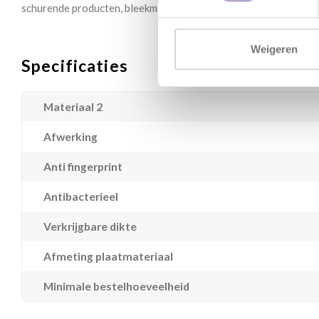
schurende producten, bleekmiddelen of sterk gechloreerde prod
Weigeren
Specificaties
Materiaal 2
Afwerking
Anti fingerprint
Antibacterieel
Verkrijgbare dikte
Afmeting plaatmateriaal
Minimale bestelhoeveelheid