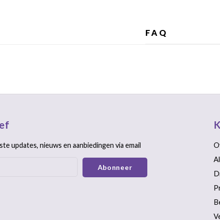
FAQ
ef
K
ste updates, nieuws en aanbiedingen via email
O
A
Abonneer
D
P
B
V