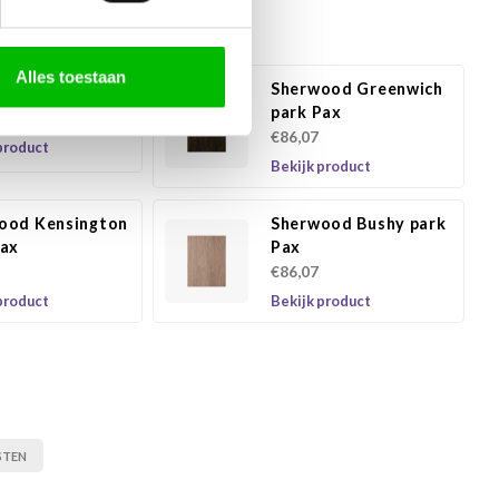
e producten
Alles toestaan
Sherwood Greenwich
ood Nero Pax
park Pax
€86,07
product
Bekijk product
ood Kensington
Sherwood Bushy park
Pax
Pax
€86,07
product
Bekijk product
STEN