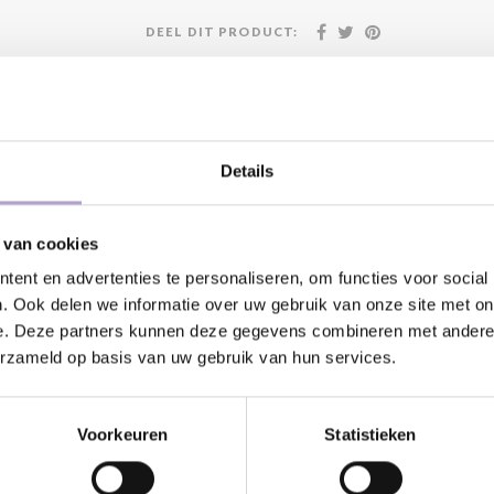
DEEL DIT PRODUCT:
atis geleverd vanaf €500,-
24/7 klanten
Details
 van cookies
Kunnen wij
ent en advertenties te personaliseren, om functies voor social
. Ook delen we informatie over uw gebruik van onze site met on
e. Deze partners kunnen deze gegevens combineren met andere i
Bel met ons
pervlakken die worden gebruikt in de
erzameld op basis van uw gebruik van hun services.
elijk gebruik. Het wordt aanbevolen
Stuur ons e
at dit kan vlekken en vlekken
Stuur ons e
Voorkeuren
Statistieken
 wasmiddel op een zachte, vochtige
t daarna uit. Vermijd het gebruik van