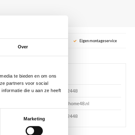
service
Eigen montageservice
Over
 helpen?
 media te bieden en om ons
ze partners voor social
nformatie die u aan ze heeft
085 060 2448
en mail
support@home48.nl
en bericht
085 060 2448
Marketing