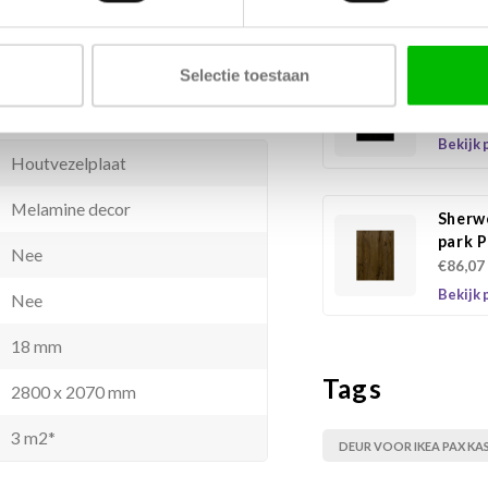
ucten of zuren.
Gerelateerd
Selectie toestaan
Sherw
€86,07
Bekijk 
Houtvezelplaat
Melamine decor
Sherw
park 
Nee
€86,07
Bekijk 
Nee
18 mm
Tags
2800 x 2070 mm
3 m2*
DEUR VOOR IKEA PAX KA