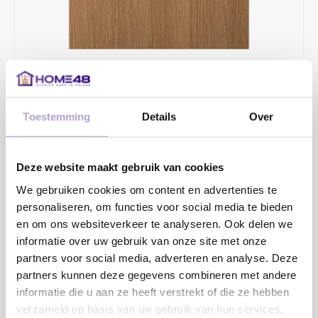
€7,50
Toestemming
Details
Over
2 - 4 WERKDAGEN
Onze samples zijn in een formaat van 30 x 30 cm. Je kunt de
Deze website maakt gebruik van cookies
samples altijd gratis aan ons retourneren en wanneer ze
We gebruiken cookies om content en advertenties te
onbeschadigd bij ons terug komen krijg je het aankoopbedrag
personaliseren, om functies voor social media te bieden
terug.
Lees meer
en om ons websiteverkeer te analyseren. Ook delen we
informatie over uw gebruik van onze site met onze
Toevoegen aan winkelwagen
partners voor social media, adverteren en analyse. Deze
partners kunnen deze gegevens combineren met andere
informatie die u aan ze heeft verstrekt of die ze hebben
verzameld op basis van uw gebruik van hun services.