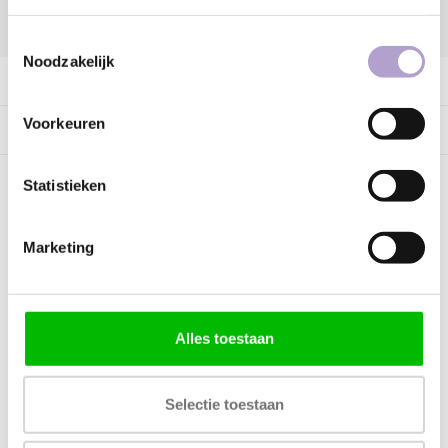
DELEN:
Toestemmingsselectie
Noodzakelijk
Productomschrijving
Voorkeuren
Specificaties
Statistieken
Kunnen wij helpen?
Marketing
Bel met ons
085 060 2448
Stuur ons een mail
support@home48.nl
Alles toestaan
Stuur ons een bericht
085 060 2448
Selectie toestaan
FAQ