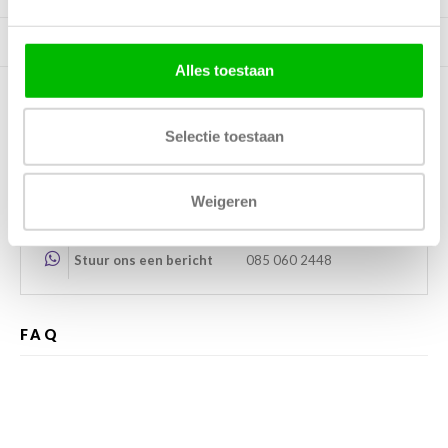
Gerelateerde producten
Alles toestaan
Kunnen wij helpen?
Selectie toestaan
Bel met ons
085 060 2448
Weigeren
Stuur ons een mail
support@home48.nl
Stuur ons een bericht
085 060 2448
FAQ