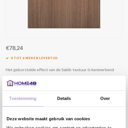
€78,24
4 TOT 6 WEKEN LEVERTIJD
Het geborstelde effect van de Sablè-textuur is kenmerkend
voor handgemaakte houtessenties
Lees meer
MAAK EEN KEUZE:
*
Toestemming
Details
Over
DRAAIRICHTING DEUR:
*
Deze website maakt gebruik van cookies
We gebruiken cookies om content en advertenties te