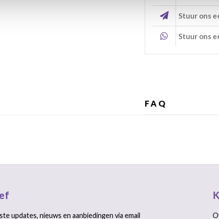
Stuur ons e
Stuur ons e
FAQ
ef
K
ste updates, nieuws en aanbiedingen via email
O