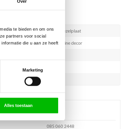
Over
 media te bieden en om ons
Houtvezelplaat
ze partners voor social
Melamine decor
nformatie die u aan ze heeft
Nee
Nee
Marketing
te
18mm
Alles toestaan
 helpen?
085 060 2448