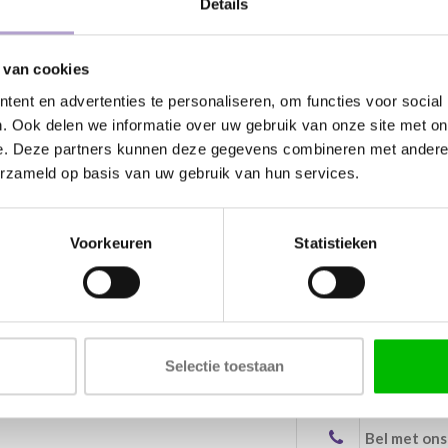
Details
Specificaties
 van cookies
ent en advertenties te personaliseren, om functies voor social
raktijk. En dat snappen we als geen
Materiaal 2
. Ook delen we informatie over uw gebruik van onze site met on
en: voor zowel IKEA-, doe-het-zelf
Afwerking
e. Deze partners kunnen deze gegevens combineren met andere i
dere samples uit en we sturen ze zo
erzameld op basis van uw gebruik van hun services.
Anti fingerprint
Antibacterieel
ples altijd gratis aan ons retourneren
Voorkeuren
Statistieken
ankoopbedrag terug.
Verkrijgbare dik
Selectie toestaan
Kunnen wij
Bel met ons