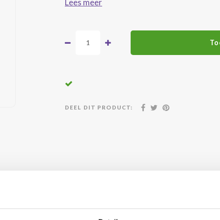
Lees meer
To
DEEL DIT PRODUCT:
atis geleverd vanaf €500,-
24/7 klanten