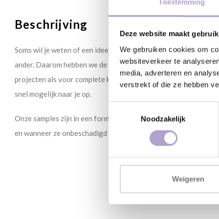
Toestemming
Beschrijving
Deze website maakt gebruik
We gebruiken cookies om cont
Soms wil je weten of een idee of kleuren ook écht werken in de p
websiteverkeer te analyseren
ander. Daarom hebben we de sample service in het leven geroep
media, adverteren en analys
projecten als voor complete keukenrenovaties. Kies één of meer
verstrekt of die ze hebben v
snel mogelijk naar je op.
Toestemmingsselectie
Onze samples zijn in een formaat van 30 x 30 cm. Je kunt de sam
Noodzakelijk
en wanneer ze onbeschadigd bij ons terug komen krijg je het a
Weigeren