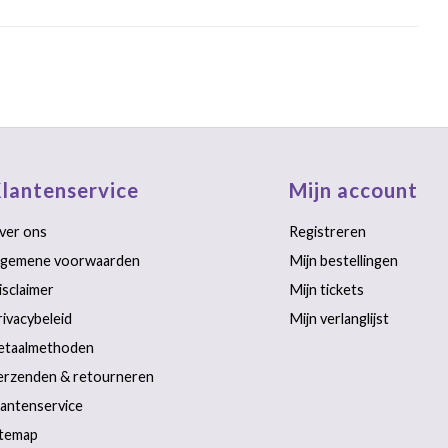
lantenservice
Mijn account
ver ons
Registreren
lgemene voorwaarden
Mijn bestellingen
isclaimer
Mijn tickets
rivacybeleid
Mijn verlanglijst
etaalmethoden
erzenden & retourneren
lantenservice
itemap