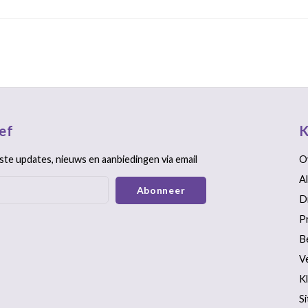
ef
K
ste updates, nieuws en aanbiedingen via email
O
A
Abonneer
D
P
B
V
K
S