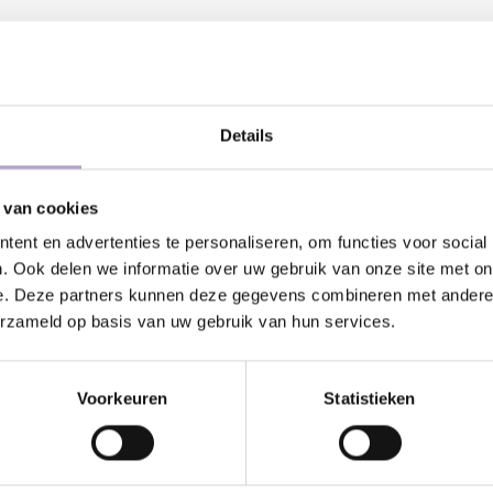
DEEL DIT PRODUCT:
Details
atis geleverd vanaf €500,-
24/7 klanten
 van cookies
ent en advertenties te personaliseren, om functies voor social
Kunnen wij
. Ook delen we informatie over uw gebruik van onze site met on
e. Deze partners kunnen deze gegevens combineren met andere i
erzameld op basis van uw gebruik van hun services.
Bel met ons
pervlakken die worden gebruikt in de
elijk gebruik. Het wordt aanbevolen
Stuur ons e
Voorkeuren
Statistieken
at dit kan vlekken en vlekken
Stuur ons e
 wasmiddel op een zachte, vochtige
t daarna uit. Vermijd het gebruik van