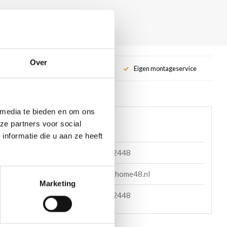
Over
service
Eigen montageservice
 media te bieden en om ons
 helpen?
ze partners voor social
nformatie die u aan ze heeft
085 060 2448
en mail
support@home48.nl
Marketing
en bericht
085 060 2448