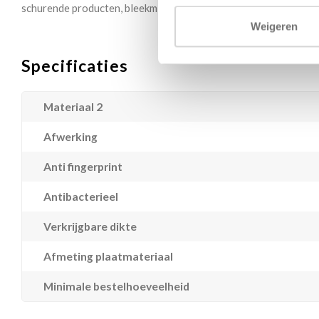
schurende producten, bleekmiddelen of sterk gechloreerde prod
Weigeren
Specificaties
Materiaal 2
Afwerking
Anti fingerprint
Antibacterieel
Verkrijgbare dikte
Afmeting plaatmateriaal
Minimale bestelhoeveelheid