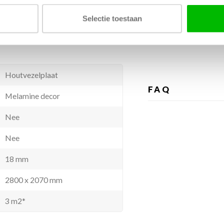
ucten of zuren.
Tags
Selectie toestaan
DEUR VOOR IKEA PAX KA
Houtvezelplaat
FAQ
Melamine decor
Nee
Nee
18 mm
2800 x 2070 mm
3 m2*