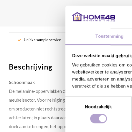
Toestemming
Unieke sample service
Gr
Deze website maakt gebruik
We gebruiken cookies om cont
Beschrijving
websiteverkeer te analyseren
media, adverteren en analys
Schoonmaak
verstrekt of die ze hebben v
De melamine-oppervlakken zijn de meest resistente onder de op
meubelsector. Voor reiniging kies een wasmiddel voor huishoud
Toestemmingsselectie
Noodzakelijk
om producten niet rechtstreeks op het oppervlak te spuiten, omd
achterlaten; in plaats daarvan verdient het de voorkeur om het
doek aan te brengen, het oppervlak schoon te maken en spoel he